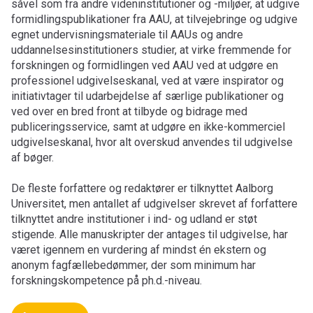
såvel som fra andre videninstitutioner og -miljøer, at udgive
formidlingspublikationer fra AAU, at tilvejebringe og udgive
egnet undervisningsmateriale til AAUs og andre
uddannelsesinstitutioners studier, at virke fremmende for
forskningen og formidlingen ved AAU ved at udgøre en
professionel udgivelseskanal, ved at være inspirator og
initiativtager til udarbejdelse af særlige publikationer og
ved over en bred front at tilbyde og bidrage med
publiceringsservice, samt at udgøre en ikke-kommerciel
udgivelseskanal, hvor alt overskud anvendes til udgivelse
af bøger.
De fleste forfattere og redaktører er tilknyttet Aalborg
Universitet, men antallet af udgivelser skrevet af forfattere
tilknyttet andre institutioner i ind- og udland er støt
stigende. Alle manuskripter der antages til udgivelse, har
været igennem en vurdering af mindst én ekstern og
anonym fagfællebedømmer, der som minimum har
forskningskompetence på ph.d.-niveau.