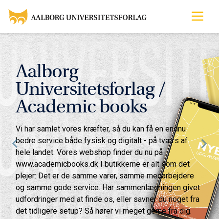
Aalborg
Universitetsforlag /
Academic books
Vi har samlet vores kræfter, så du kan få en endnu
bedre service både fysisk og digitalt - på tværs af
hele landet. Vores webshop finder du nu på
www.academicbooks.dk I butikkerne er alt som det
plejer: Det er de samme varer, samme medarbejdere
og samme gode service. Har sammenlægningen givet
udfordringer med at finde os, eller savner du noget fra
det tidligere setup? Så hører vi meget gerne fra dig.