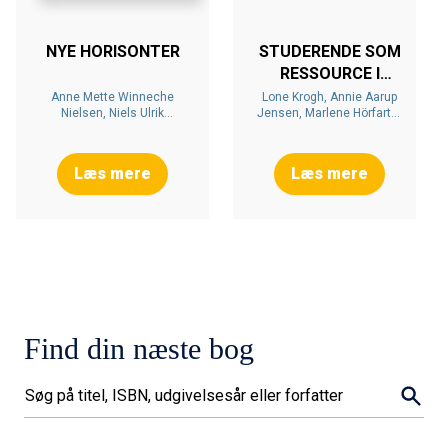
NYE HORISONTER
STUDERENDE SOM
RESSOURCE I
UDDANNELSE OG
Anne Mette Winneche
Lone Krogh, Annie Aarup
Nielsen, Niels Ulrik
Jensen, Marlene Hörfarter
LÆRING I DE
Sørensen
Hoenbech
VIDEREGÅENDE
UDDANNELSER
Læs mere
Læs mere
Find din næste bog
Søg..