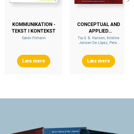
KOMMUNIKATION -
CONCEPTUAL AND
TEKST I KONTEKST
APPLIED
APPROACHES
Søren Frimann
Tia G. B. Hansen, Kristine
Jensen De López, Peter
Berliner
Læs mere
Læs mere