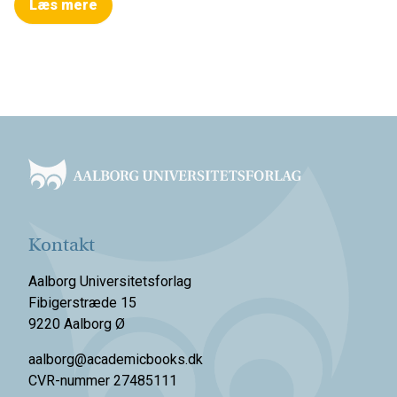
Læs mere
Footer
Kontakt
Aalborg Universitetsforlag
Fibigerstræde 15
9220 Aalborg Ø
aalborg@academicbooks.dk
CVR-nummer 27485111