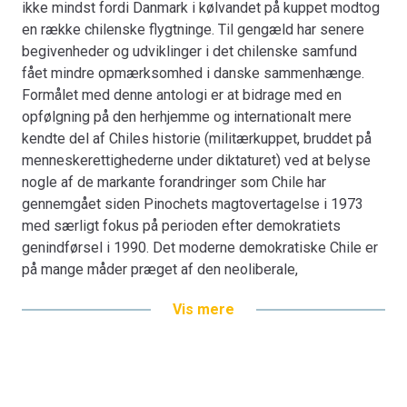
ikke mindst fordi Danmark i kølvandet på kuppet modtog
usikkerhedselementter samt svækkelse af sociale
en række chilenske flygtninge. Til gengæld har senere
bevægelser.
begivenheder og udviklinger i det chilenske samfund
fået mindre opmærksomhed i danske sammenhænge.
Omdrejningspunktet for artiklerne er, hvordan den
Formålet med denne antologi er at bidrage med en
politiske og økonomiske model, som blev indført af
opfølgning på den herhjemme og internationalt mere
Pinochet, har påvirket forskellige dele af det chilenske
kendte del af Chiles historie (militærkuppet, bruddet på
samfundsliv, herunder den politiske, etniske og religiøse
menneskerettighederne under diktaturet) ved at belyse
organisering af samfundet. Artikelsamlingen er målrettet
nogle af de markante forandringer som Chile har
højere læreanstalter og den generelle offentlige debat.
gennemgået siden Pinochets magtovertagelse i 1973
Bogen er en del af tilbuddet
Køb 3 Bøger - Betal For 2
med særligt fokus på perioden efter demokratiets
genindførsel i 1990. Det moderne demokratiske Chile er
på mange måder præget af den neoliberale,
markedsorienterede økonomiske politik, som blev
Vis mere
indført under militærdiktaturet. Denne politik har medført
økonomisk vækst, omfattende privatiseringer, en
udpræget forbrugskultur og stigende individualisme.
Men samtidig er det chilenske samfund også præget af
forøget social ulighed, en lang række sociale