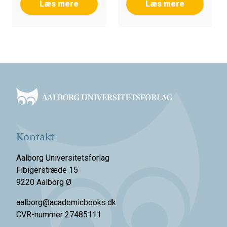
Læs mere
Læs mere
Footer
Kontakt
Aalborg Universitetsforlag
Fibigerstræde 15
9220 Aalborg Ø
aalborg@academicbooks.dk
CVR-nummer 27485111