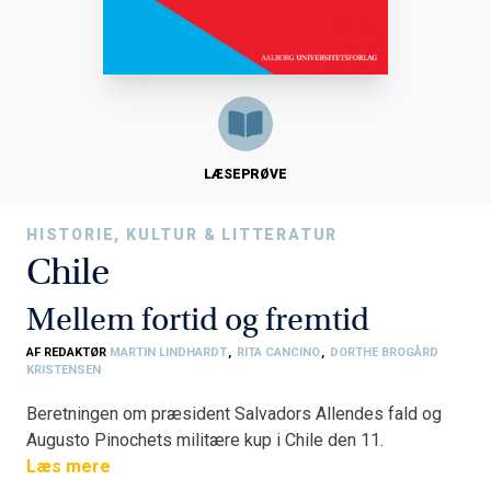
LÆSEPRØVE
HISTORIE, KULTUR & LITTERATUR
Chile
Mellem fortid og fremtid
AF REDAKTØR
MARTIN LINDHARDT
,
RITA CANCINO
,
DORTHE BROGÅRD
KRISTENSEN
Beretningen om præsident Salvadors Allendes fald og
Augusto Pinochets militære kup i Chile den 11.
september 1973 er velkendt i den danske offentlighed,
Læs mere