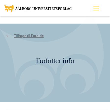
Tilbage til Forside
Forfatter info