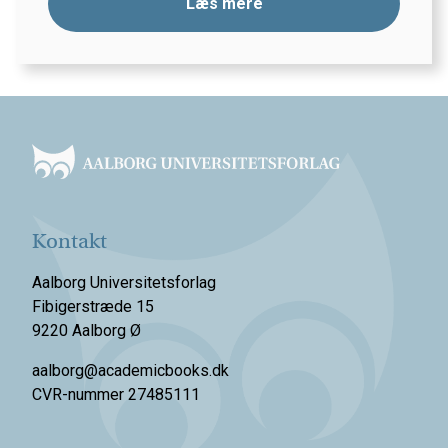
Læs mere
Footer
Kontakt
Aalborg Universitetsforlag
Fibigerstræde 15
9220 Aalborg Ø
aalborg@academicbooks.dk
CVR-nummer 27485111