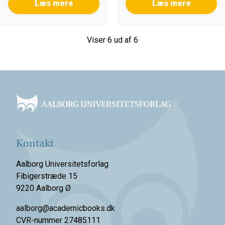
Læs mere
Læs mere
Viser 6 ud af 6
Footer
Kontakt
Aalborg Universitetsforlag
Fibigerstræde 15
9220 Aalborg Ø
aalborg@academicbooks.dk
CVR-nummer 27485111