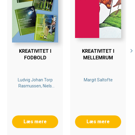
KREATIVITET I
KREATIVITET I
FODBOLD
MELLEMRUM
Ludvig Johan Torp
Margit Saltofte
Rasmussen, Niels
Nygaard Rossing,
Kenneth Cortsen,
Christian Byrge
Læs mere
Læs mere