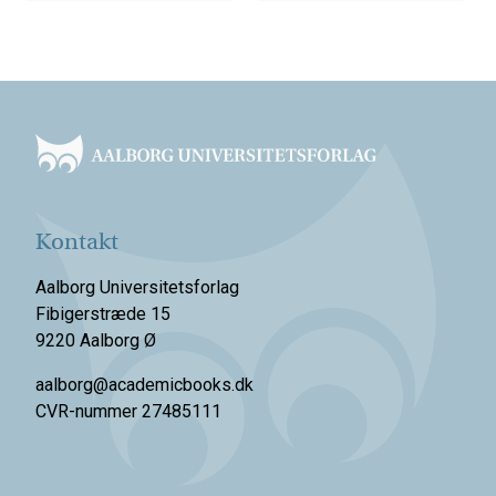
Footer
Kontakt
Aalborg Universitetsforlag
Fibigerstræde 15
9220 Aalborg Ø
aalborg@academicbooks.dk
CVR-nummer 27485111