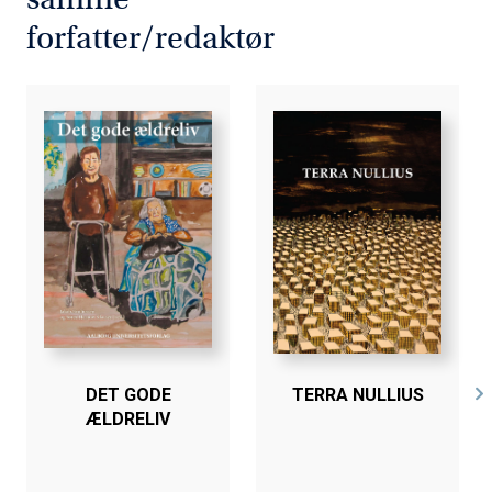
Bogen er en del af tilbuddet
Køb 3 Bøger - Betal For 2
forfatter/redaktør
DET GODE
TERRA NULLIUS
ÆLDRELIV