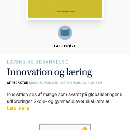
LÆSEPRØVE
LÆRING OG UDDANNELSE
Innovation og læring
AF REDAKTØR
MICHAEL PAULSEN
,
SØREN HARNOW KLAUSEN
Innovation ses af mange som svaret på globaliseringens
udfordringer. Skole- og gymnasielever skal lære at
tænke og handle innovativt, og man forsøger at
Læs mere
begrænse de offentlige udgifter ved at udvikle nye og
mere fleksible organisations- og samarbejdsformer. Men
hvad er innovation? Hvor kommer innovationsidealet fra,