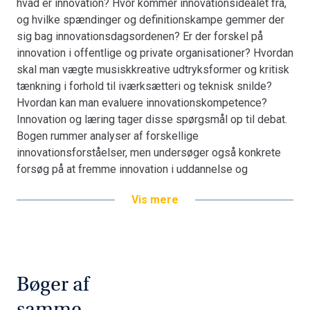
hvad er innovation? Hvor kommer innovationsidealet fra,
og hvilke spændinger og definitionskampe gemmer der
sig bag innovationsdagsordenen? Er der forskel på
innovation i offentlige og private organisationer? Hvordan
skal man vægte musiskkreative udtryksformer og kritisk
tænkning i forhold til iværksætteri og teknisk snilde?
Hvordan kan man evaluere innovationskompetence?
Innovation og læring tager disse spørgsmål op til debat.
Bogen rummer analyser af forskellige
innovationsforståelser, men undersøger også konkrete
forsøg på at fremme innovation i uddannelse og
organisationer. Den giver en oversigt over den aktuelle
Vis mere
forskning på området og inspiration til at arbejde med
innovation på en etisk og fagligt forsvarlig vis.
Bogens bidragsydere er: Peter Hobel, Karen Ingerslev,
Dorthe Iversen, David Kergel, Søren Harnow Klausen,
Steen Nepper Larsen, Luise Li Langergaard, Michael
Bøger af
Paulsen og Margit Saltoftofte.
samme