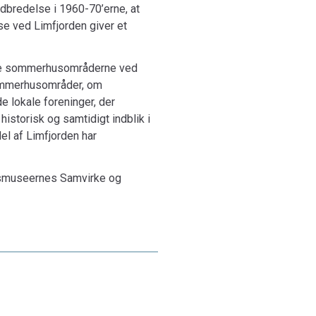
bredelse i 1960-70’erne, at
e ved Limfjorden giver et
æge sommer­husområderne ved
sommerhusområder, om
e lokale foreninger, der
storisk og samtidigt indblik i
el af Limfjorden har
rdsmuseernes Samvirke og