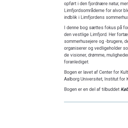
opført i den fjordnære natur, 
Limfjordsområderne for al­vor
indblik i Limfjor­dens sommerhus
I denne bog sættes fokus på fo
den vestlige Limfjord. Her for
sommerhusejere og -brugere, der 
organiserer og ved­ligeholder s
de visioner, drømme, muligheder
foranlediget.
Bogen er lavet af Center for K
Aalborg Universitet, Institut for 
Bogen er en del af tilbuddet
Køb