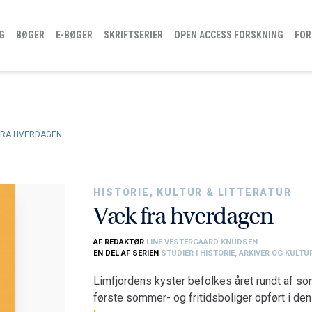
G
BØGER
E-BØGER
SKRIFTSERIER
OPEN ACCESS FORSKNING
FOR
FRA HVERDAGEN
HISTORIE, KULTUR & LITTERATUR
Væk fra hverdagen
AF REDAKTØR
LINE VESTERGAARD KNUDSEN
EN DEL AF SERIEN
STUDIER I HISTORIE, ARKIVER OG KULT
Limfjordens kyster befolkes året rundt af s
første sommer- og fritidsboliger opført i den