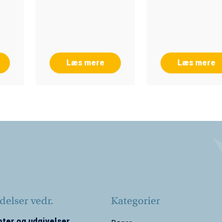
Læs mere
Læs mere
elser vedr.
Kategorier
ter og udgivelser