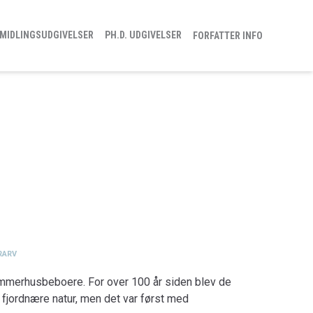
MIDLINGSUDGIVELSER
PH.D. UDGIVELSER
FORFATTER INFO
URARV
ommerhusbe­boere. For over 100 år siden blev de
 fjordnære natur, men det var først med