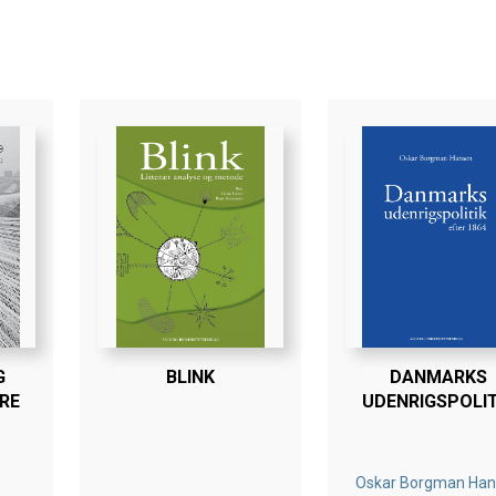
G
BLINK
DANMARKS
RE
UDENRIGSPOLIT
EFTER 1864
Oskar Borgman Ha