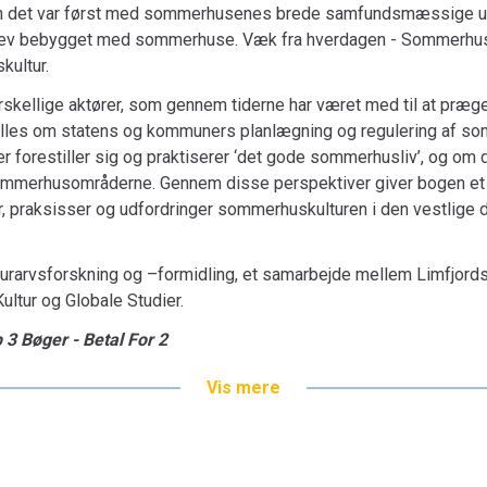
men det var først med sommerhusenes brede samfundsmæssige ud­
 blev bebygget med sommerhuse. Væk fra hverdagen - Sommerhus
kultur.
rskellige aktører, som gennem tiderne har været med til at pr
tælles om statens og kommuners planlægning og regulering af 
forestiller sig og praktiserer ‘det gode sommerhus­liv’, og om d
ommerhusområderne. Gennem disse per­spektiver giver bogen et hi
, praksisser og udfordrin­ger sommerhuskulturen i den vestlige d
ulturarvsforskning og –formidling, et samarbejde mellem Limfjo
Kultur og Globale Studier.
 3 Bøger - Betal For 2
Vis mere