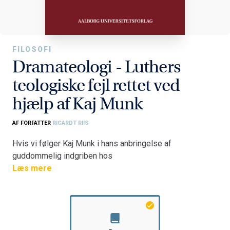
FILOSOFI
Dramateologi - Luthers
teologiske fejl rettet ved
hjælp af Kaj Munk
AF FORFATTER
RICARDT RIIS
Hvis vi følger Kaj Munk i hans anbringelse af
guddommelig indgriben hos
sine personer, så bliver den lignende standhaftighed,
Læs mere
som vi
kan iagttage en række steder i vor nutidige virkelighed,
forvandlet fra naturlovsbestemte tilfældigheder til
vidnesbyrd
om, at Gud ikke har sluppet os, han virker stadig igennem