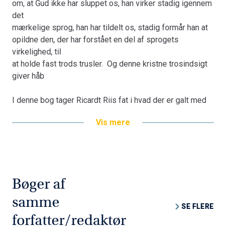
om, at Gud ikke har sluppet os, han virker stadig igennem
skyldes det, at han som dramatiker er nødt til at arbejde
det
med
mærkelige sprog, han har tildelt os, stadig formår han at
menneskers ordmæssige samspil. Og det er, hvad jeg
opildne den, der har forstået en del af sprogets
savner i
virkelighed, til
den normale teologi: den beskæftiger sig med
at holde fast trods trusler. Og denne kristne trosindsigt
enkeltmenneskets
giver håb
spørgsmål, enkeltmenneskets gudsforhold,
enkeltmenneskets
I denne bog tager Ricardt Riis fat i hvad der er galt med
gode eller dårlige sider. Her har jeg i den grad savnet en
vor moderne teologi?
fornemmelse af, at mennesket er et flokdyr, som kun
Vis mere
bliver sig
Det hurtige svar er: "Der er det galt, at den alt for let går
selv i samliv med de mennesker, han står i forhold til. Og
hen og bliver enkeltmenneskets teologi, hvor den måske
det kan
netop skulle være relationernes teologi".
Munk levere med mange replikskifter i sine dramaer.
Gennem Kaj Munks dramaer forsøger forfatteren at
Bøger af
komme med sit bud på en ny forståelse.
samme
SE FLERE
Når Munk i det hele taget kan være en hjælp til min
forfatter/redaktør
teologi,