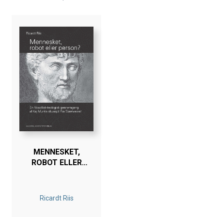
skyldes det, at han som dramatiker er nødt til at arbejde
med
menneskers ordmæssige samspil. Og det er, hvad jeg
savner i
den normale teologi: den beskæftiger sig med
enkeltmenneskets
spørgsmål, enkeltmenneskets gudsforhold,
enkeltmenneskets
gode eller dårlige sider. Her har jeg i den grad savnet en
fornemmelse af, at mennesket er et flokdyr, som kun
bliver sig
selv i samliv med de mennesker, han står i forhold til. Og
det kan
MENNESKET,
Munk levere med mange replikskifter i sine dramaer.
ROBOT ELLER
PERSON?
Ricardt Riis