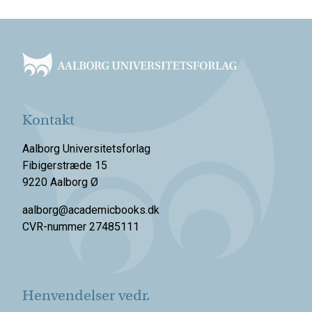
Footer
Kontakt
Aalborg Universitetsforlag
Fibigerstræde 15
9220 Aalborg Ø
aalborg@academicbooks.dk
CVR-nummer 27485111
Henvendelser vedr.