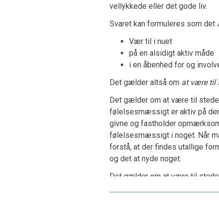
vellykkede eller det gode liv.
Svaret kan formuleres som det
Vær til i nuet
på en alsidigt aktiv måde
i en åbenhed for og invo
Det gælder altså om
at være til
Det gælder om at være til sted
følelsesmæssigt er aktiv på den
givne og fastholder opmærksomhe
følelsesmæssigt i noget. Når ma
forstå, at der findes utallige fo
og det at nyde noget.
Det gælder om at være til sted
eller at være
verdensvendt
elle
opgaver. Man er til stede, når 
naturforbundethed. Når man er o