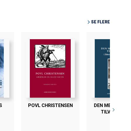
r selvhengivelsestrangen. Kort
 ens egenverden.
SE FLERE
S
POVL CHRISTENSEN
DEN MENNESKEL
TILVÆRELSE I
LITTERATURE
PERSPEKTIV