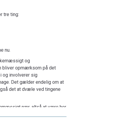
 givne medmennesker - især i de nære relationer.
st levende i en selv: livsmodet eller
r tre ting:
elvhengivelsestrangen. Kort sagt aktivt forholder
omverdenen, medverdenen eller ens egenverden.
e nu.
ankemæssigt og
man bliver opmærksom på det
 og involverer sig
umage. Det gælder endelig om at
n også det at dvæle ved tingene
mmæssigt nær, altså at være her
ivne mennesker, de givne
 i de mange former for
r man er åben for og giver