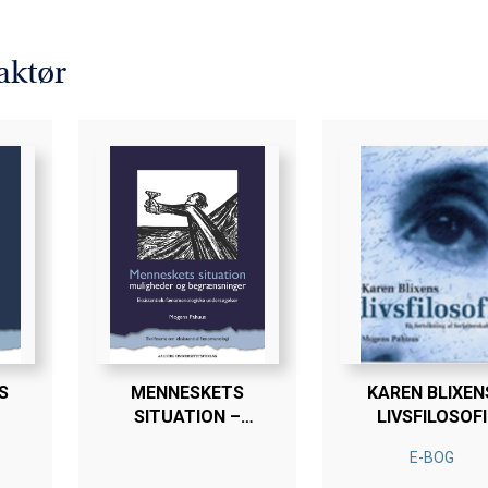
 selv: livsmodet eller selvudfoldelsestrangen og livsglæden elle
g aktivt forbinder sig med noget i omverdenen, medverdenen eller
aktør
S
MENNESKETS
KAREN BLIXEN
SITUATION –
LIVSFILOSOFI
MULIGHEDER OG
E-BOG
BEGRÆNSNINGER