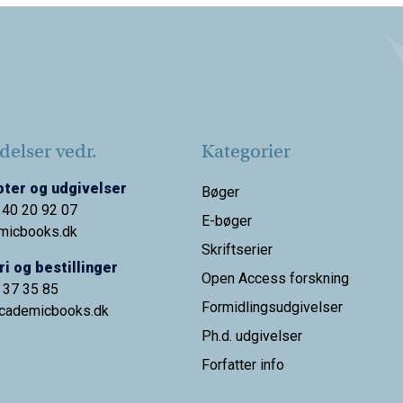
elser vedr.
Kategorier
ter og udgivelser
Bøger
 40 20 92 07
E-bøger
micbooks.dk
Skriftserier
i og bestillinger
Open Access forskning
9 37 35 85
Formidlingsudgivelser
cademicbooks.dk
Ph.d. udgivelser
Forfatter info