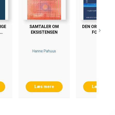
IGE
SAMTALER OM
DEN ORGANISER
EKSISTENSEN
FORMÅEN
NS
Hanne Pahuus
Læs mere
Læs mere