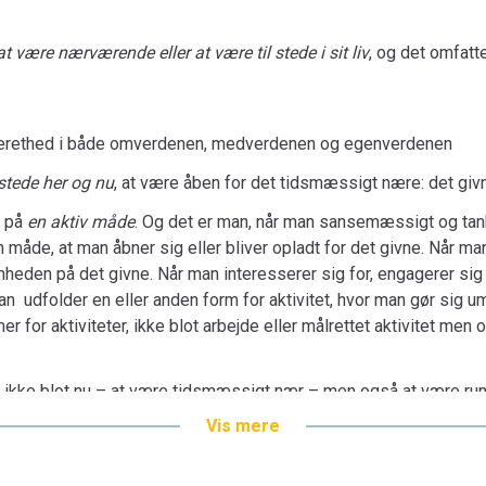
naturforbundethed. Når man er optaget af de
Når man er åben for og giver plads til det me
at være nærværende eller at være til stede i sit liv
, og det omfatte
selvudfoldelsestrangen og livsglæden eller s
sig til og aktivt forbinder sig med noget i 
KAN BESTILLES HER
lverethed i både omverdenen, medverdenen og egenverdenen
 stede her og nu
, at være åben for det tidsmæssigt nære: det givn
e på
en aktiv måde
. Og det er man, når man sansemæssigt og t
 måde, at man åbner sig eller bliver opladt for det givne. Når 
den på det givne. Når man interesserer sig for, engagerer sig i
n udfolder en eller anden form for aktivitet, hvor man gør sig 
rmer for aktiviteter, ikke blot arbejde eller målrettet aktivitet me
e ikke blot nu – at være tidsmæssigt nær – men også at være ru
r vendt mod det givne: det givne sted, de givne omgivelser, de g
Vis mere
man er vendt imod og optaget af den givne omverden, ikke mindst
ptaget af de givne medmennesker - især i de nære relationer. Nå