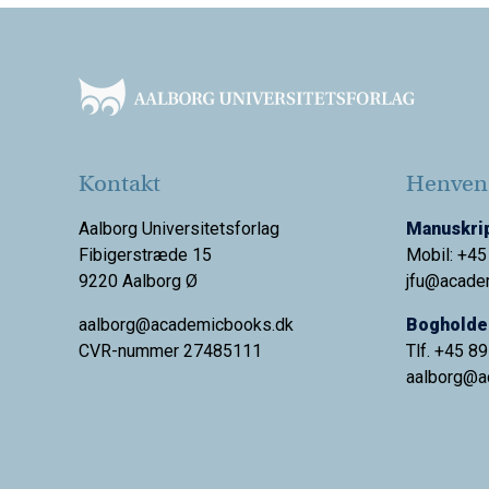
Footer
Kontakt
Henvend
Aalborg Universitetsforlag
Manuskrip
Fibigerstræde 15
Mobil: +45
9220 Aalborg Ø
jfu@acade
aalborg@academicbooks.dk
Bogholder
CVR-nummer 27485111
Tlf. +45 8
aalborg@
a