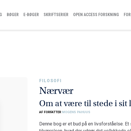
G
BØGER
E-BØGER
SKRIFTSERIER
OPEN ACCESS FORSKNING
FOR
FILOSOFI
Nærvær
Om at være til stede i sit l
AF FORFATTER
MOGENS PAHUUS
Denne bog er et bud på en livsforståelse. E
tilværelsen, hvad der udgør det vellykkede ell