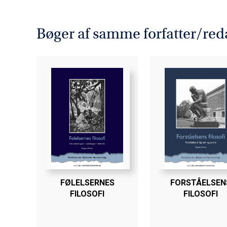
plads til det mest levende i en
sagt aktivt forholder sig til o
Bøger af samme forfatter/red
KAN BESTILLES HER
FØLELSERNES
FORSTÅELSEN
FILOSOFI
FILOSOFI