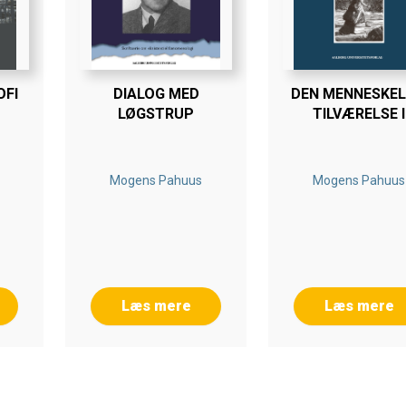
OFI
DIALOG MED
DEN MENNESKEL
LØGSTRUP
TILVÆRELSE I
LITTERATURE
PERSPEKTIV
Mogens Pahuus
Mogens Pahuus
Læs mere
Læs mere