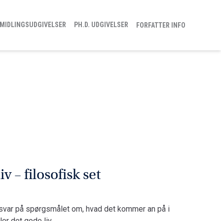
MIDLINGSUDGIVELSER
PH.D. UDGIVELSER
FORFATTER INFO
iv – filosofisk set
t svar på spørgsmålet om, hvad det kommer an på i
er det gode liv.