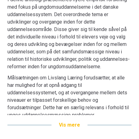
med fokus på ungdomsuddannelserne i det danske
uddannelsessystem. Det overordnede tema er
udviklinger og overgange inden for dette
uddannelsesområde. Disse giver sig til kende såvel på
det individuelle niveau i forhold til elevers veje og valg
og deres udvikling og bevægelser inden for og mellem
uddannelser, som på det samfunds­mæssige niveau i
relation til historiske udviklinger, politik og uddan­nelses­
reformer inden for ungdomsuddannelserne.
Målsætningen om Livslang Læring forudsætter, at alle
har mulighed for at opnå adgang til
uddannelsessystemet, og at overgangene mellem dets
niveauer er tilpasset forskellige behov og
forudsætninger. Dette har en særlig relevans i forhold til
unges uddannelsesmæssige problemer,
uddannelsesforløb og valg. De enkelte kapitler
Vis mere
beskæftiger sig på empirisk baggrund med det
overordnede tema i relation til en række forskellige