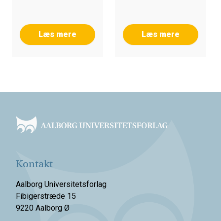
Læs mere
Læs mere
Footer
Kontakt
Aalborg Universitetsforlag
Fibigerstræde 15
9220 Aalborg Ø