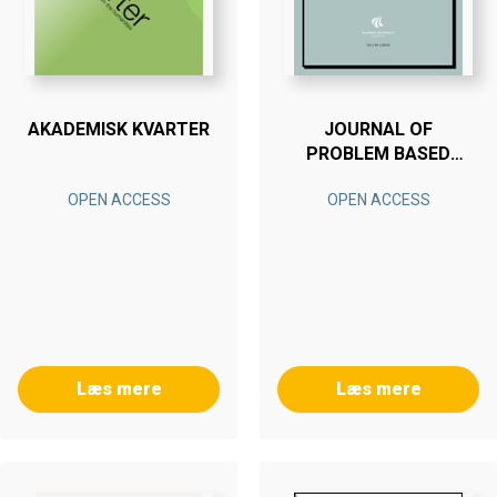
AKADEMISK KVARTER
JOURNAL OF
PROBLEM BASED
LEARNING IN HIGHER
OPEN ACCESS
OPEN ACCESS
EDUCATION
Læs mere
Læs mere