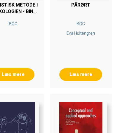
ISTISK METODE I
PÅRØRT
KOLOGIEN - BIND
II
BOG
BOG
Eva Hultengren
Læs mere
Læs mere