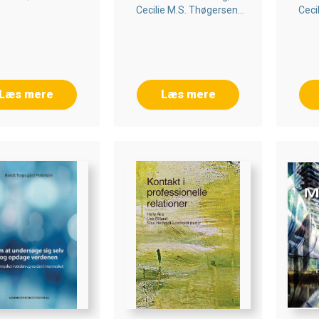
Cecilie M.s. Thøgersen,
Ceci
Tia G. B. Hansen
T
Læs mere
Læs mere