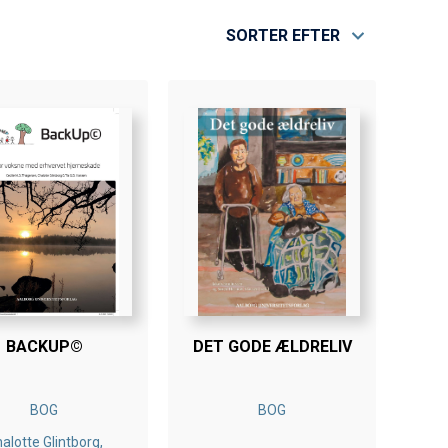
SORTER EFTER
BACKUP©
DET GODE ÆLDRELIV
BOG
BOG
alotte Glintborg,