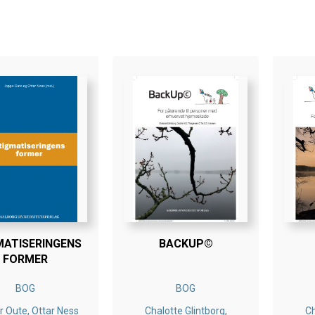
MATISERINGENS
BACKUP©
FORMER
BOG
BOG
 Oute, Ottar Ness
Chalotte Glintborg,
Ch