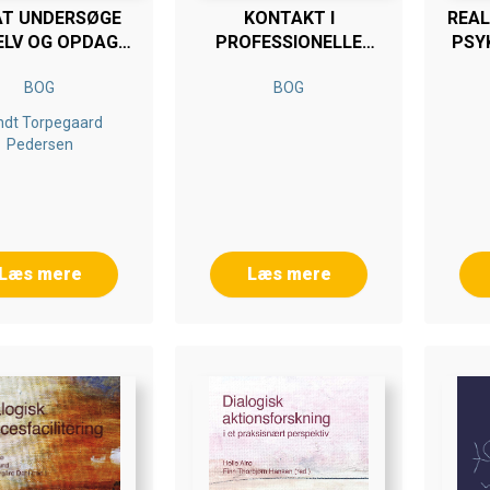
AT UNDERSØGE
KONTAKT I
REAL
SELV OG OPDAGE
PROFESSIONELLE
PSY
VERDENEN
RELATIONER
BOG
BOG
ndt Torpegaard
Pedersen
Læs mere
Læs mere