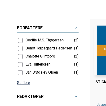
FORFATTERE
Cecilie M.s. Thøgersen
(2)
Bendt Torpegaard Pedersen
(1)
Chalotte Glintborg
(2)
Eva Hultengren
(1)
Jan Brødslev Olsen
(1)
STIG
Se flere
REDAKTØRER
Jesper