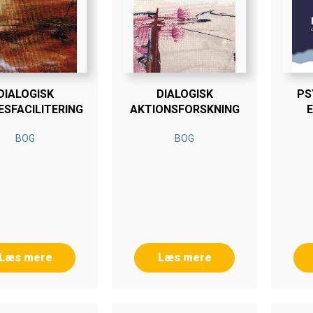
DIALOGISK
DIALOGISK
PS
SFACILITERING
AKTIONSFORSKNING
E
F
BOG
BOG
Læs mere
Læs mere