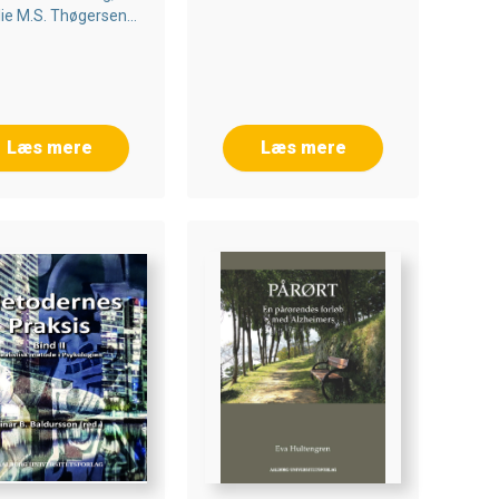
lie M.s. Thøgersen,
ia G. B. Hansen
Læs mere
Læs mere