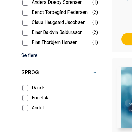
Anders Dræby Sørensen
(1)
Bendt Torpegård Pedersen
(2)
Claus Haugaard Jacobsen
(1)
Einar Baldvin Baldursson
(2)
Finn Thorbjørn Hansen
(1)
Se flere
SPROG
Dansk
Engelsk
Andet