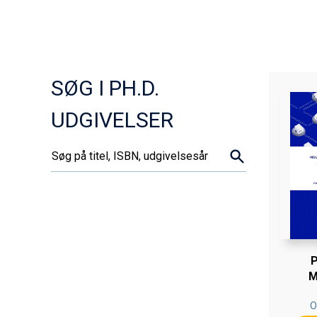
SØG I PH.D.
UDGIVELSER
Søg..
P
M
O