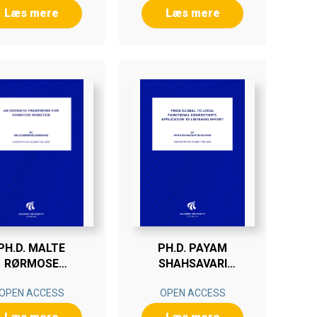
Læs mere
Læs mere
PH.D. MALTE
PH.D. PAYAM
RØRMOSE
SHAHSAVARI
DAMGAARD
BABOUKANI
OPEN ACCESS
OPEN ACCESS