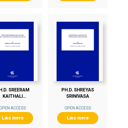
H.D. SREERAM
PH.D. SHREYAS
KAITHALI
SRINIVASA
NARAYANAN
OPEN ACCESS
OPEN ACCESS
Læs mere
Læs mere