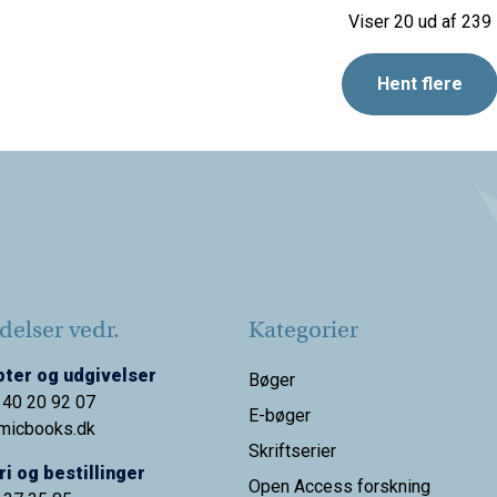
Viser 20 ud af 239
Hent flere
elser vedr.
Kategorier
ter og udgivelser
Bøger
 40 20 92 07
E-bøger
micbooks.dk
Skriftserier
i og bestillinger
Open Access forskning