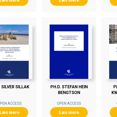
Læs mere
Læs mere
. SILVER SILLAK
PH.D. STEFAN HEIN
P
BENGTSON
K
PEN ACCESS
OPEN ACCESS
Læs mere
Læs mere