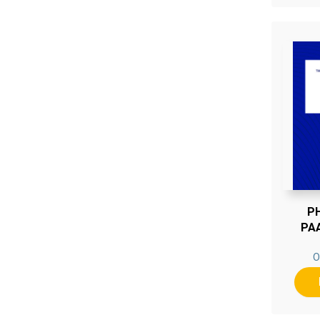
PH
PA
O