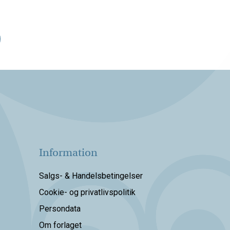
Information
Salgs- & Handelsbetingelser
Cookie- og privatlivspolitik
Persondata
Om forlaget