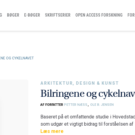
G
BØGER
E-BØGER
SKRIFTSERIER
OPEN ACCESS FORSKNING
FOR
ENE OG CYKELNAVET
ARKITEKTUR, DESIGN & KUNST
Bilringene og cykelnav
AF FORFATTER
PETTER NÆSS
,
OLE B. JENSEN
Baseret på et omfattende studie i Hovedsta
som udgør et vigtigt bidrag til forståelsen
transportadfærd. På vigtige måder graver det
Læs mere