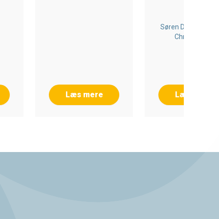
Søren Daugbjerg, K
Christiansen
Læs mere
Læs mere