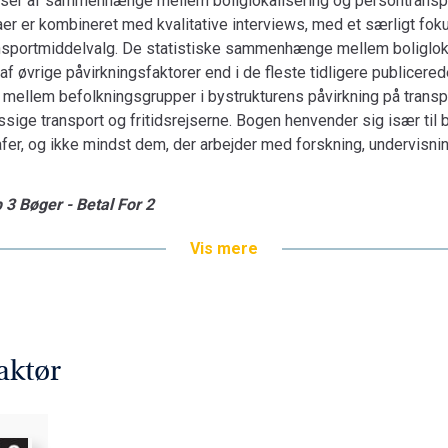
lser af sammenhænge mellem boliglokalisering og persontranspor
r er kombineret med kvalitative interviews, med et særligt foku
transportmiddelvalg. De statistiske sammenhænge mellem boligloka
 af øvrige påvirkningsfaktorer end i de fleste tidligere publicere
e mellem befolkningsgrupper i bystrukturens påvirkning på trans
ge transport og fritidsrejserne. Bogen henvender sig især til 
er, og ikke mindst dem, der arbejder med forskning, undervisnin
 3 Bøger - Betal For 2
Vis mere
aktør