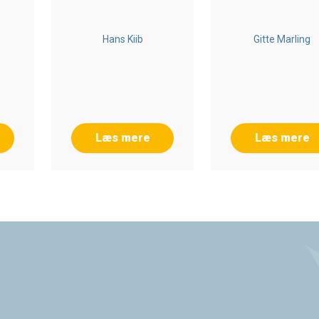
Hans Kiib
Gitte Marling
Læs mere
Læs mere