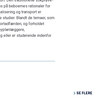
t. Den traditionelle stikprøve-
s på beboernes rationaler for
lisering og transport er
de studier. Blandt de temaer, som
portadfærden, og forholdet
byplanlæggere,
g eller er studerende indenfor
SE FLERE