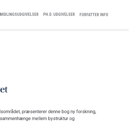
MIDLINGSUDGIVELSER
PH.D. UDGIVELSER
FORFATTER INFO
et
dsområdet, præsenterer denne bog ny forskning,
 af sammenhænge mellem bystruktur og
te studie nogle spadestik dybere end tidligere