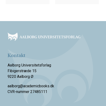
Footer
Kontakt
Aalborg Universitetsforlag
Fibigerstræde 15
9220 Aalborg Ø
aalborg@academicbooks.dk
CVR-nummer 27485111