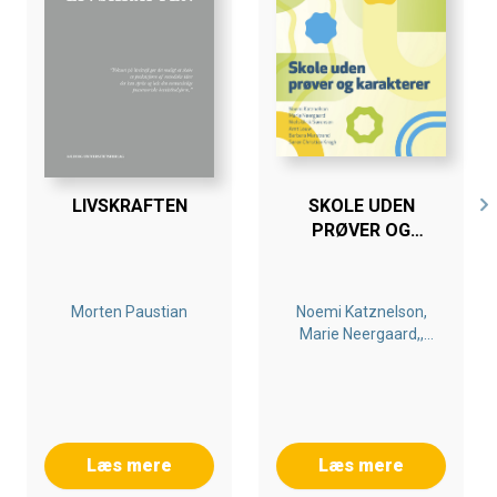
LIVSKRAFTEN
SKOLE UDEN
PRØVER OG
KARAKTERER - OM
MOTIVATION OG
FEEDBACK PÅ FRI-
Morten Paustian
Noemi Katznelson,
OG EFTERSKOLER,
Marie Neergaard,,
DER ARBEJDER
Niels Ulrik Sørensen,
MED PRØVE- OG
Arnt Louw, Søren
KARAKTERFRIHED
Christian Krogh,
Barbara Marstrand
Læs mere
Læs mere