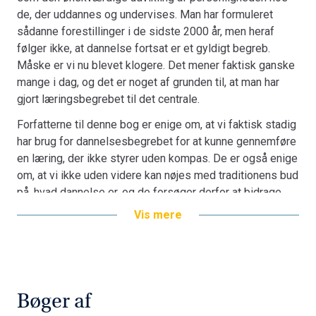
de, der uddannes og undervises. Man har formuleret
sådanne forestillinger i de sidste 2000 år, men heraf
følger ikke, at dannelse fortsat er et gyldigt begreb.
Måske er vi nu blevet klogere. Det mener faktisk ganske
mange i dag, og det er noget af grunden til, at man har
gjort læringsbegrebet til det centrale.
Forfatterne til denne bog er enige om, at vi faktisk stadig
har brug for dannelsesbegrebet for at kunne gennemføre
en læring, der ikke styrer uden kompas. De er også enige
om, at vi ikke uden videre kan nøjes med traditionens bud
på, hvad dannelse er, og de forsøger derfor at bidrage
med nye belysninger af, hvad dannelse vil sige i vor tid.
Vis mere
Bogen er en del af tilbuddet
Køb 3 Bøger - Betal For 2
Bøger af