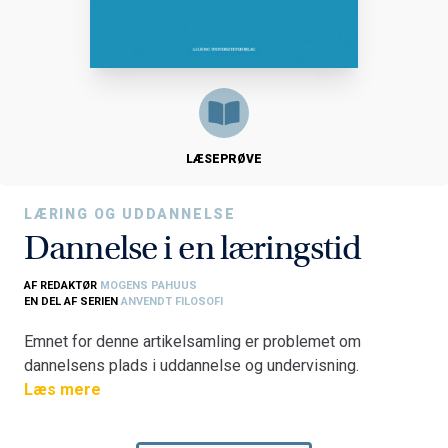
LÆSEPRØVE
LÆRING OG UDDANNELSE
Dannelse i en læringstid
AF REDAKTØR
MOGENS PAHUUS
EN DEL AF SERIEN
ANVENDT FILOSOFI
Emnet for denne artikelsamling er problemet om
dannelsens plads i uddannelse og undervisning.
Spørgsmålet er, om det er nødvendigt med mere eller
Læs mere
mindre explicitte forestillinger om dannelse, forstået
som den ønskværdige udvikling af personligheden hos