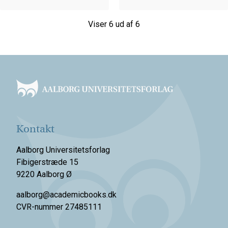
Viser 6 ud af 6
Footer
Kontakt
Aalborg Universitetsforlag
Fibigerstræde 15
9220 Aalborg Ø
aalborg@academicbooks.dk
CVR-nummer 27485111