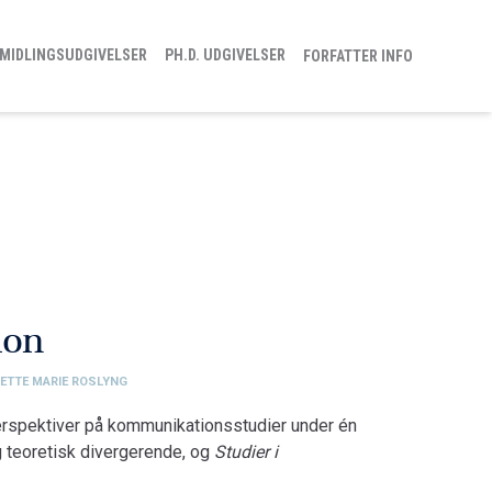
MIDLINGSUDGIVELSER
PH.D. UDGIVELSER
FORFATTER INFO
ion
ETTE MARIE ROSLYNG
rspektiver på kommunikationsstudier under én
g teoretisk divergerende, og
Studier i
an forstås som et rhizom, et rodnet, som konstant