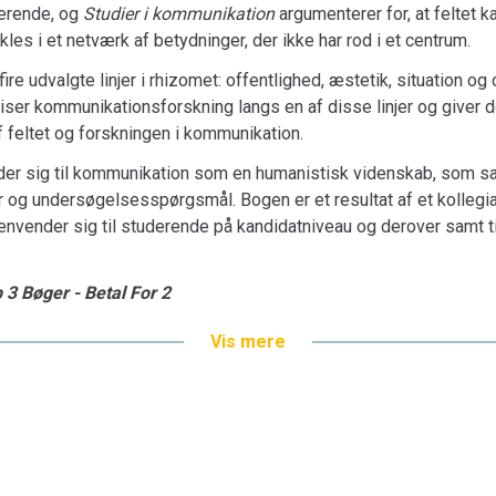
gerende, og
Studier i kommunikation
argumenterer for, at feltet k
les i et netværk af betydninger, der ikke har rod i et centrum.
fire udvalgte linjer i rhizomet: offentlighed, æstetik, situation og 
viser kommunikationsforskning langs en af disse linjer og giver 
f feltet og forskningen i kommunikation.
der sig til kommunikation som en humanistisk videnskab, som sam
 og undersøgelsesspørgsmål. Bogen er et resultat af et kollegi
nvender sig til studerende på kandidatniveau og derover samt ti
 3 Bøger - Betal For 2
Vis mere