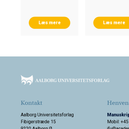
Heidi Hautopp, Sa
Paasch Knudse
Læs mere
Læs mere
Footer
Kontakt
Henvend
Aalborg Universitetsforlag
Manuskrip
Fibigerstræde 15
Mobil: +45
9220 Aalborg Ø
jfu@acade