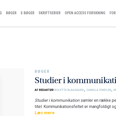
G
BØGER
E-BØGER
SKRIFTSERIER
OPEN ACCESS FORSKNING
FOR
BØGER
Studier i kommunikat
AF REDAKTØR
BOLETTE BLAAGAARD
,
CAMILLA DINDLER
,
M
Studier i kommunikation
samler en række pe
titel. Kommunikationsfeltet er mangfoldigt o
kommunikation
Læs mere
argumenterer for, at feltet k