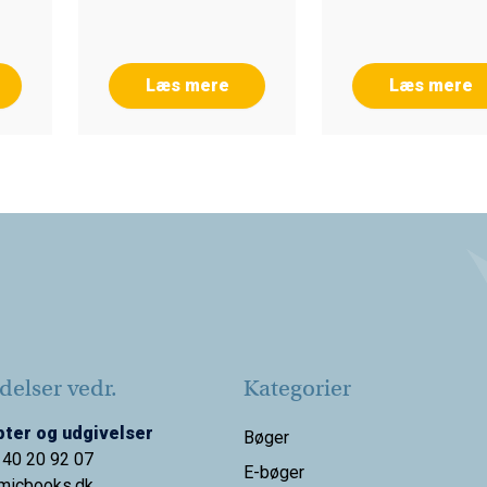
ra
n
Læs mere
Læs mere
elser vedr.
Kategorier
ter og udgivelser
Bøger
 40 20 92 07
E-bøger
micbooks.dk