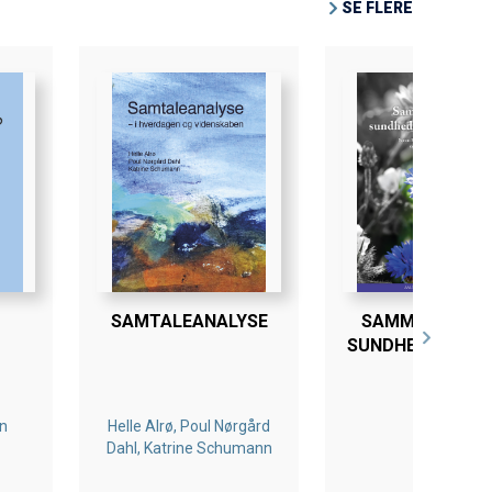
SE FLERE
SAMTALEANALYSE
SAMMENHÆNGE
SUNDHEDSKOMM
n
Helle Alrø, Poul Nørgård
Dahl, Katrine Schumann