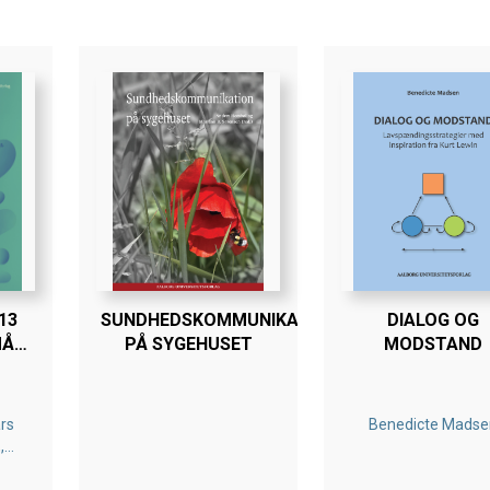
13
SUNDHEDSKOMMUNIKATION
DIALOG OG
MÅL
PÅ SYGEHUSET
MODSTAND
NDE
rs
Benedicte Madse
,
n,