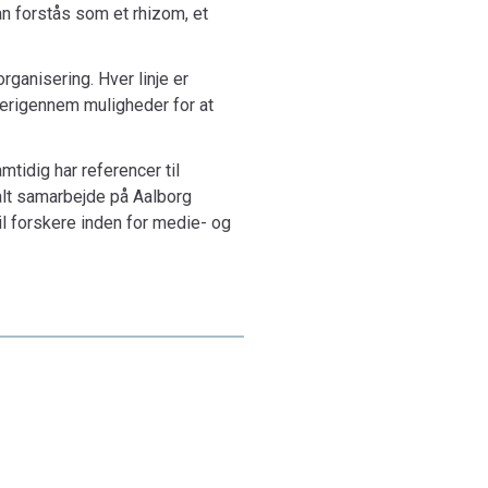
an forstås som et rhizom, et
organisering. Hver linje er
derigennem muligheder for at
tidig har referencer til
alt samarbejde på Aalborg
l forskere inden for medie- og