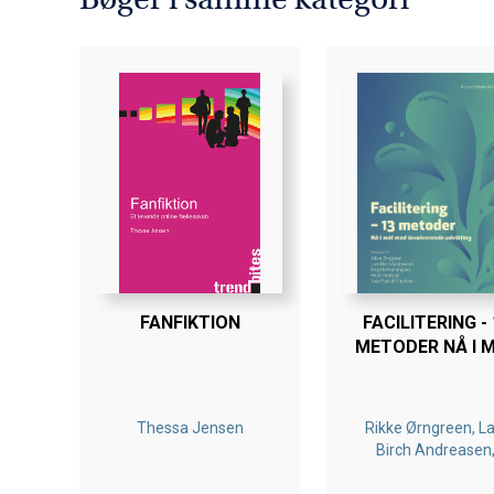
FANFIKTION
FACILITERING - 
METODER NÅ I 
MED INVOLVERE
Thessa Jensen
Rikke Ørngreen, La
Birch Andreasen,
Birgitte Henningse