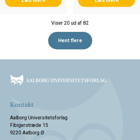
Læs mere
Læs mere
Viser 20 ud af 82
Hent flere
Footer
Kontakt
Aalborg Universitetsforlag
Fibigerstræde 15
9220 Aalborg Ø