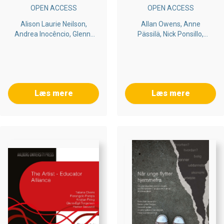
OPEN ACCESS
OPEN ACCESS
VOICES
Alison Laurie Neilson,
Allan Owens, Anne
Andrea Inocêncio, Glenn-
Pässilä, Nick Ponsillo,
Egil Torgersen, Herner
Monica Biagioli, Charlotte
Saeverot, Kristian Firing
Cunningham, Federica De
Molli, Chiara Paolino
Læs mere
Læs mere