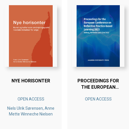
NYE HORISONTER
PROCEEDINGS FOR
THE EUROPEAN
CONFERENCE ON
OPEN ACCESS
OPEN ACCESS
REFLECTIVE
PRACTICE-BASED
Niels Ulrik Sørensen, Anne
LEARNING 2023
Mette Winneche Nielsen