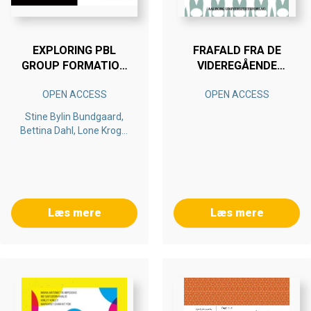
EXPLORING PBL
FRAFALD FRA DE
GROUP FORMATION
VIDEREGÅENDE
PROCESSES
UDDANNELSER
OPEN ACCESS
OPEN ACCESS
Stine Bylin Bundgaard,
Bettina Dahl, Lone Krogh,
Ole Ravn
Læs mere
Læs mere