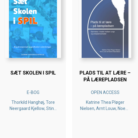
SÆT SKOLEN I SPIL
PLADS TIL AT LÆRE –
PÅ LÆREPLADSEN
E-BOG
OPEN ACCESS
Thorkild Hanghøj, Tore
Katrine Thea Pløger
Neergaard Kjellow, Stine
Nielsen, Arnt Louw, Noemi
Melgaard, Lise Dissing
Katznelson
Møller, Birgitte
Henningsen, Erik Ottar
Jensen