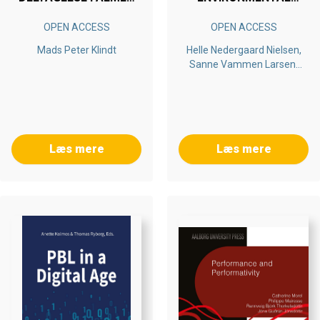
VEU OG MULIGHEDER
ASSESSMENT
OPEN ACCESS
OPEN ACCESS
FOR KORTUDDANNEDE
CURRICULA &
PROBLEM-BASED
Mads Peter Klindt
Helle Nedergaard Nielsen,
LEARNING
Sanne Vammen Larsen,
Ida Engman Puibaraud,
Lone Kørnøv
Læs mere
Læs mere