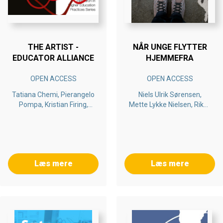
THE ARTIST -
NÅR UNGE FLYTTER
EDUCATOR ALLIANCE
HJEMMEFRA
OPEN ACCESS
OPEN ACCESS
Tatiana Chemi, Pierangelo
Niels Ulrik Sørensen,
Pompa, Kristian Firing,
Mette Lykke Nielsen, Rikke
Glenn-Egil Torgersen,
Ørngreen, Birgitte Sølbeck
Herner Saeverot
Henningsen, Peter
Gundersen
Læs mere
Læs mere