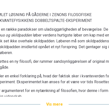
MLET LØSNING PÅ GÅDERNE I ZENONS FILOSOFISKE
FYSIKKENS DOBBELTSPALTE-EKSPERIMENT
t en række paradokser om uladsiggørligheden af bevægelse. De
eus og skildpadden
løber verdens hurtigste løber om kap med en 
isk set ikke overhale skildpadden. Løberen må som skildpaddens
 skildpadden imidlertid opnået et nyt forspring. Det gentager sig 
løberen.
tes en ny filosofi, der rummer sandsynliggørelsen af original 
gåde.
er en enkel forklaring på, hvad der faktisk sker i kvanteverden 
periment. Eksperimentet kan anses for at være vor tids Rosette
argumenteret for en nytænkning af filosofien, hvor denne i form 
lig videnskab.
Vis mere
 lektor Nikolaj Pilgaard Petersen, Ph.d. i filosofi.