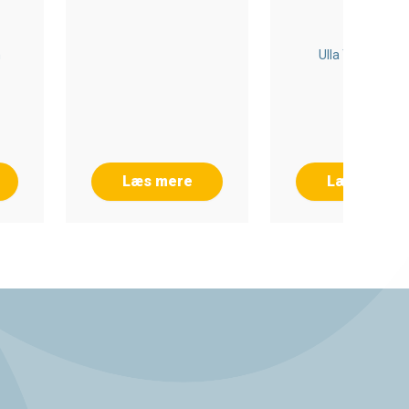
MENNESKE
n
Ulla Thøgersen
Læs mere
Læs mere