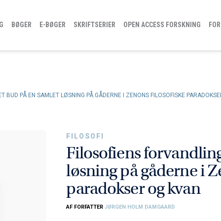
G
BØGER
E-BØGER
SKRIFTSERIER
OPEN ACCESS FORSKNING
FOR
 ET BUD PÅ EN SAMLET LØSNING PÅ GÅDERNE I ZENONS FILOSOFISKE PARADOKS
FILOSOFI
Filosofiens forvandlin
løsning på gåderne i Z
paradokser og kvan
AF FORFATTER
JØRGEN HOLM DAMGAARD