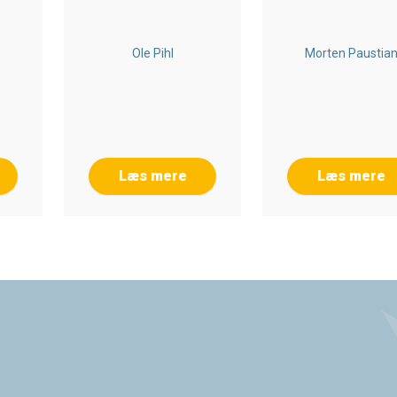
Ole Pihl
Morten Paustia
Læs mere
Læs mere