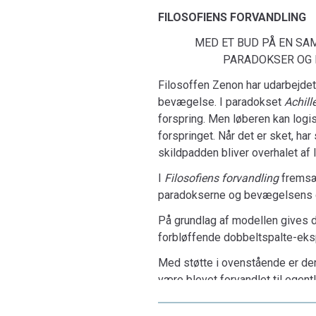
FILOSOFIENS FORVANDLING
MED ET BUD PÅ EN SA
PARADOKSER OG KVANTE
Filosoffen Zenon har udarbejde
bevægelse. I paradokset
Achill
forspring. Men løberen kan log
forspringet. Når det er sket, har
skildpadden bliver overhalet af 
I
Filosofiens forvandling
fremsæt
paradokserne og bevægelsens 
På grundlag af modellen gives d
forbløffende dobbeltspalte-eks
Med støtte i ovenstående er der 
være blevet forvandlet til egent
Bogen er indledt med en omtale v.