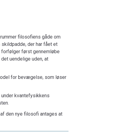
 rummer filosofiens gåde om
skildpadde, der har fået et
 forfølger først gennemløbe
i det uendelige uden, at
model for bevægelse, som løser
fx under kvantefysikkens
sten.
af den nye filosofi antages at