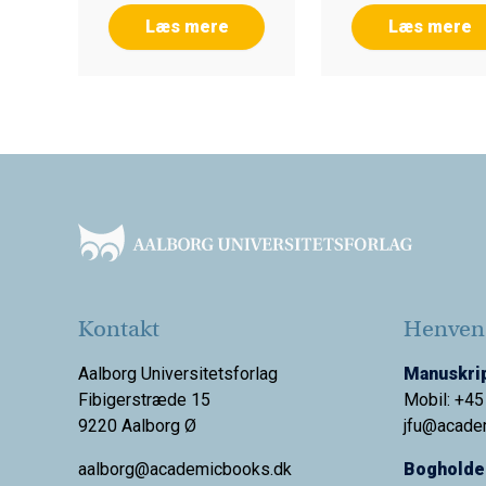
Læs mere
Læs mere
Footer
Kontakt
Henvend
Aalborg Universitetsforlag
Manuskrip
Fibigerstræde 15
Mobil: +45
9220 Aalborg Ø
jfu@acade
aalborg@academicbooks.dk
Bogholder