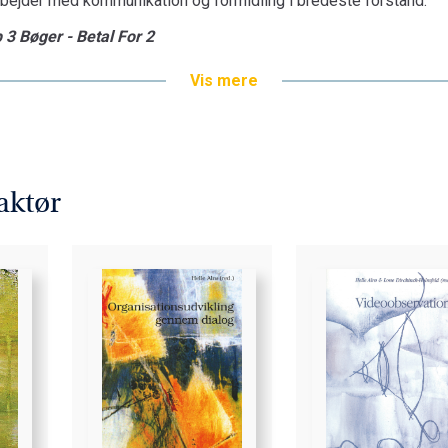
arbejder med kommunikation og formidling i bredeste forstand.
 3 Bøger - Betal For 2
Vis mere
aktør