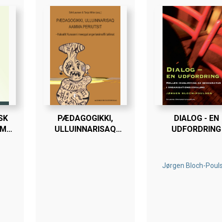
SK
PÆDAGOGIKKI,
DIALOG - EN
EM
ULLUINNARISAQ
UDFORDRING
JEKTER
AAMMA PERIUTSIT
Jørgen Bloch-Poul