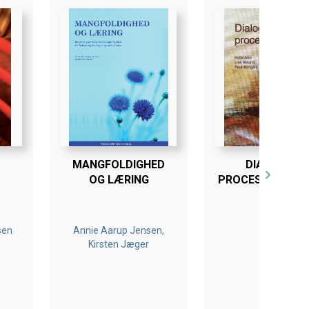
MANGFOLDIGHED
DIALOGISK
OG LÆRING
PROCESFACILITE
sen
Annie Aarup Jensen,
Kirsten Jæger