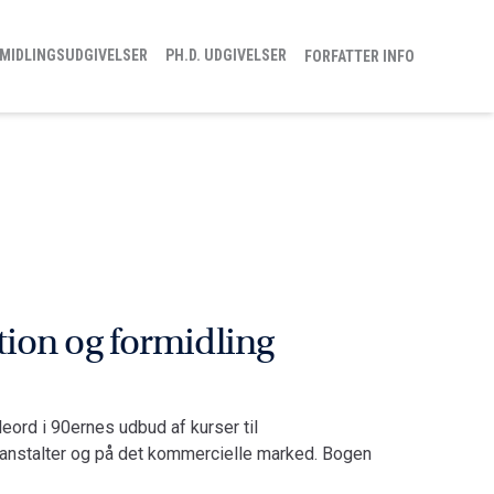
MIDLINGSUDGIVELSER
PH.D. UDGIVELSER
FORFATTER INFO
ion og formidling
leord i 90ernes udbud af kurser til
reanstalter og på det kommercielle marked. Bogen
arbejdere på virksomheder og offentlige