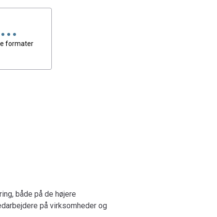
ion og formidling i bredeste forstand.
tal For 2
e formater
ering, både på de højere
medarbejdere på virksomheder og