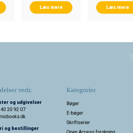
Læs mere
Læs mere
elser vedr.
Kategorier
ter og udgivelser
Bøger
 40 20 92 07
E-bøger
micbooks.dk
Skriftserier
i og bestillinger
Open Access forskning