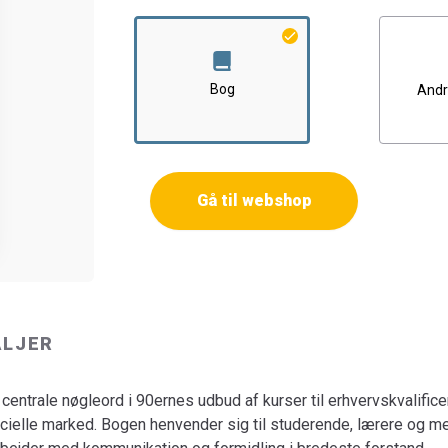
arbejdspladser, der arbejder med kommunikat
Bogen er en del af tilbuddet
Køb 3 Bøger - Be
Bog
Andr
Gå til webshop
ALJER
 centrale nøgleord i 90ernes udbud af kurser til erhvervskvalific
cielle marked. Bogen henvender sig til studerende, lærere og 