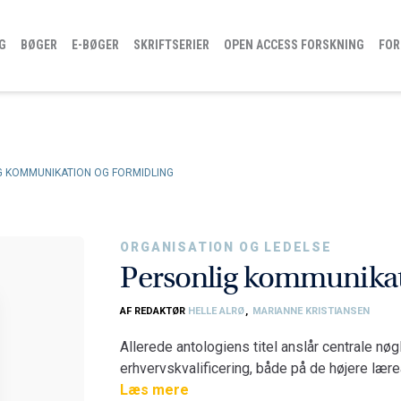
G
BØGER
E-BØGER
SKRIFTSERIER
OPEN ACCESS FORSKNING
FOR
G KOMMUNIKATION OG FORMIDLING
ORGANISATION OG LEDELSE
Personlig kommunikat
AF REDAKTØR
HELLE ALRØ
,
MARIANNE KRISTIANSEN
Allerede antologiens titel anslår centrale nøg
erhvervskvalificering, både på de højere læ
henvender sig til studerende, lærere og med
Læs mere