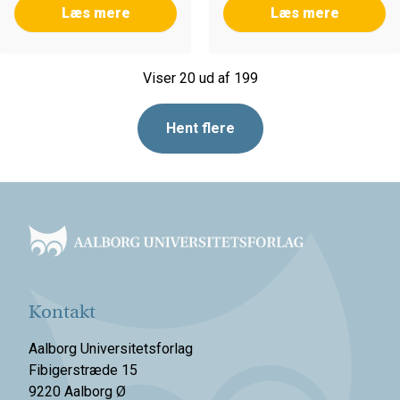
Læs mere
Læs mere
Viser 20 ud af 199
Hent flere
Footer
Kontakt
Aalborg Universitetsforlag
Fibigerstræde 15
9220 Aalborg Ø