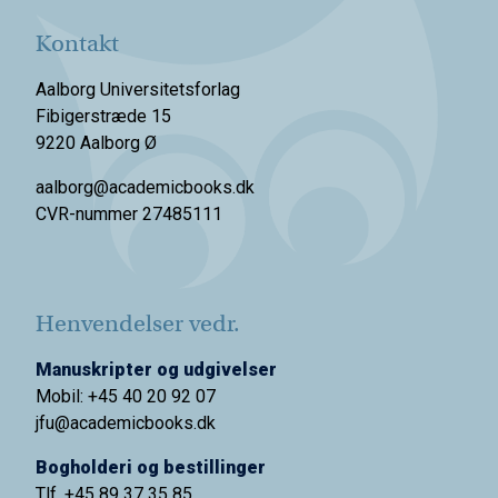
Kontakt
Aalborg Universitetsforlag
Fibigerstræde 15
9220 Aalborg Ø
aalborg@academicbooks.dk
CVR-nummer 27485111
Henvendelser vedr.
Manuskripter og udgivelser
Mobil: +45 40 20 92 07
jfu@academicbooks.dk
Bogholderi og bestillinger
Tlf. +45 89 37 35 85