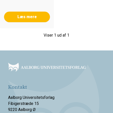
Læs mere
Viser 1 ud af 1
Footer
Kontakt
Aalborg Universitetsforlag
Fibigerstræde 15
9220 Aalborg Ø