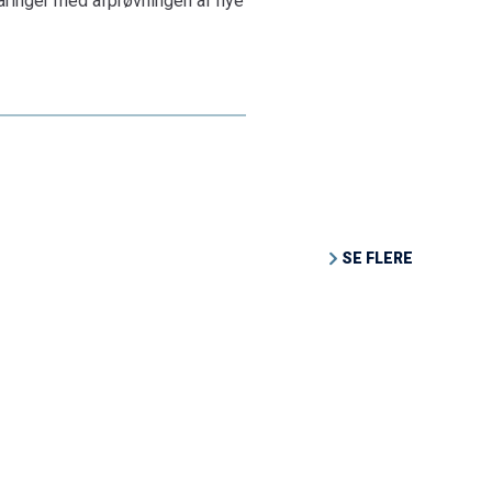
faringer med afprøvningen af nye
SE FLERE