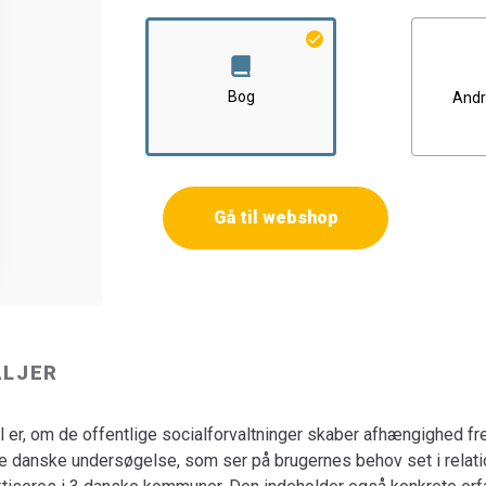
praktiseres i 3 danske kommuner. Den indeh
af nye arbejdsmetoder i de 3 kommuner, i det
Bogen er en del af tilbuddet
Køb 3 Bøger - Be
Bog
Andr
Gå til webshop
ALJER
 er, om de offentlige socialforvaltninger skaber afhængighed fr
te danske undersøgelse, som ser på brugernes behov set i relati