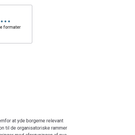
older også konkrete erfaringer med afprøvningen
 sociale arbejde med truede familier.
tal For 2
e formater
emfor at yde borgerne relevant
on til de organisatoriske rammer