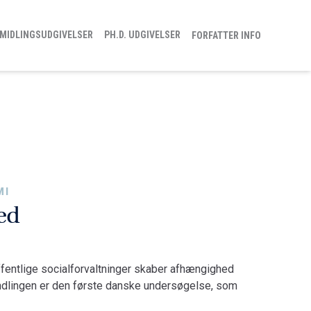
MIDLINGSUDGIVELSER
PH.D. UDGIVELSER
FORFATTER INFO
MI
ed
ffentlige socialforvaltninger skaber afhængighed
andlingen er den første danske undersøgelse, som
organisatoriske rammer for socialt arbejde, som det