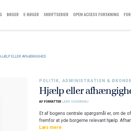
G
BØGER
E-BØGER
SKRIFTSERIER
OPEN ACCESS FORSKNING
FOR
HJÆLP ELLER AFHÆNGIGHED
POLITIK, ADMINISTRATION & ØKONO
Hjælp eller afhængigh
AF FORFATTER
LARS UGGERHØJ
Et af bogens centrale spørgsmål er, om de o
fremfor at yde borgerne relevant hjælp. Afh
ser på brugernes behov set i relation til de 
Læs mere