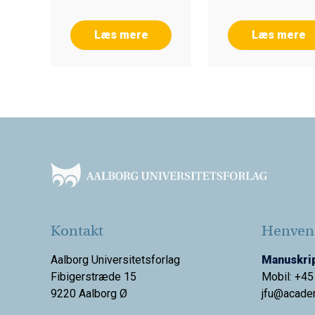
Læs mere
Læs mere
Footer
Kontakt
Henvend
Aalborg Universitetsforlag
Manuskrip
Fibigerstræde 15
Mobil: +45
9220 Aalborg Ø
jfu@acade