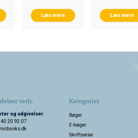
Læs mere
Læs mere
elser vedr.
Kategorier
ter og udgivelser
Bøger
 40 20 92 07
E-bøger
micbooks.dk
Skriftserier