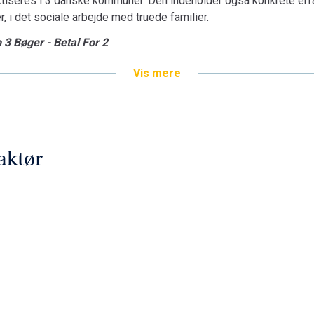
aktiseres i 3 danske kommuner. Den indeholder også konkrete er
 i det sociale arbejde med truede familier.
 3 Bøger - Betal For 2
Vis mere
aktør