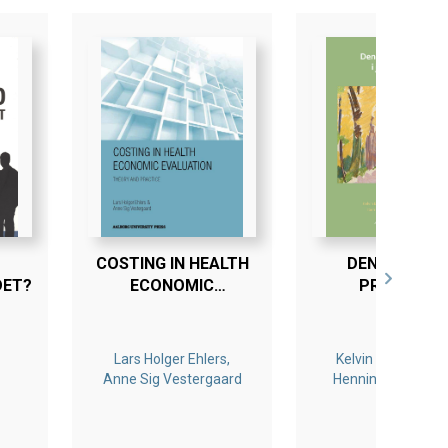
COSTING IN HEALTH
DEN FAGLIGE
DET?
ECONOMIC
PRAKSIS I
EVALUATION
JOBCENTREN
Lars Holger Ehlers,
Kelvin Baadsgaar
Anne Sig Vestergaard
Henning Jørgense
Iben Nørup, Søren P
Olesen