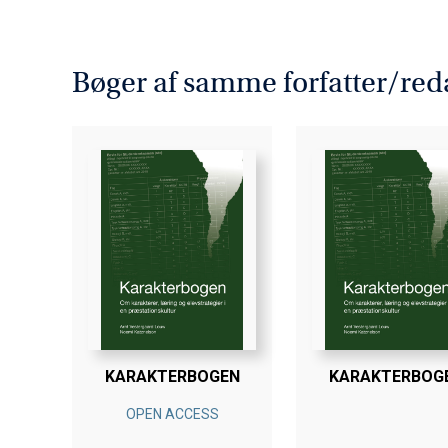
Bogen er en del af serien
Ungdo
Bøger af samme forfatter/red
KARAKTERBOGEN
KARAKTERBOG
OPEN ACCESS