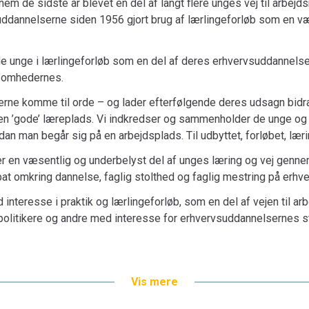
nem de sidste år blevet en del af langt flere unges vej til arbe
dannelserne siden 1956 gjort brug af lærlingeforløb som en væs
de unge i lærlingeforløb som en del af deres er­hvervs­ud­dan­nel­
ksomhedernes.
rne komme til orde – og lader efterfølgende deres udsagn bidrag
en ’gode’ læ­re­plads. Vi indkredser og sammenholder de unge o
vordan man begår sig på en arbejdsplads. Til udbyttet, forløbet, l
er en væsentlig og underbelyst del af unges læring og vej genn
ebat omkring dannelse, faglig stolthed og faglig mestring på erh
 interesse i praktik og lærlingeforløb, som en del af vejen til a
politikere og andre med interesse for erhvervsuddannelsernes s
Vis mere