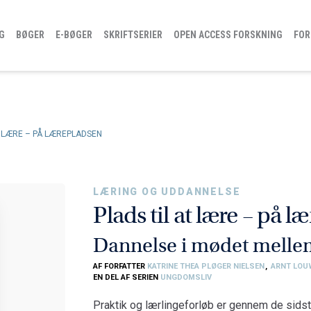
G
BØGER
E-BØGER
SKRIFTSERIER
OPEN ACCESS FORSKNING
FOR
T LÆRE – PÅ LÆREPLADSEN
LÆRING OG UDDANNELSE
Plads til at lære – på 
Dannelse i mødet melle
AF FORFATTER
KATRINE THEA PLØGER NIELSEN
,
ARNT LO
EN DEL AF SERIEN
UNGDOMSLIV
Praktik og lærlingeforløb er gennem de sidste 