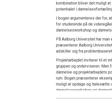
kombination bliver det muligt a
potentialet i dannelsesfortællin
I bogen argumenteres der for, at
for studerende på de videregåen
dannelsesworkshop og dannelses
På Aalborg Universitet har man
præsenterer Aalborg Universite
adskiller sig fra problembaser
Projektarbejdet inviterer til et
gruppen og underviseren. Men f
dannelse og projektarbejdets po
rum. Bogen præsenterer eksempl
muligt at opdage og italesætte
dannelsesworkshop og dermed s
Bogen henvender sig både til s
tilrettelægge en dannelseswork
dets historie, narrativ teori og