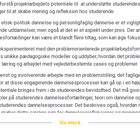
meningsskabelse.
t forstå projektarbejdets potentiale til at understøtte studeren
Bogen henvender sig både til studerende på
ger til at skabe mening og refleksion hos studerende.
disse uddannelser, som vil tilrettelægge e
 etisk-politisk dannelse og personligfaglig dannelse er et vigti
for det problemorienterede projektarbejdes po
de uddannelser, men også at det er et aspekt under pres. Der ar
og analyse samt dannelsesprocesser i teori 
fortællinger kan være ét blandt flere tiltag, som kan øge foku
 eksperimenteret med den problemorienterede projektarbejdsform
ts unikke pædagogiske modeller og uddyber, hvordan det proble
et læring og arbejdet med vejlederbestemte cases og problemer.
 intenst og involverende arbejde med en problemstilling, det fagli
or at disse engagerende dannelsesprocesser kan gå op i en hø
tentiale bringes frem i de studerendes bevidsthed. Det må gives
er på studerendes dannelsesfortællinger, teori om dannelse og 
 studerendes dannelsesprocesser. Det beskrives også, hvordan 
kaber dette særlige rum for dannelsesrefleksioner og mening
Vis mere
tuderende på de videregående uddannelser, undervisere på disse
shop samt læsere med interesse for det problemorienterede pro
 analyse samt dannelsesprocesser i teori og praksis.