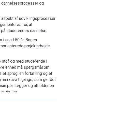
des dannelsesprocesser og
 de videregående uddannelser, undervisere på
n dannelsesworkshop samt læsere med interesse
gt aspekt af udviklingsprocesser
tentialer og dets historie, narrativ teori
gumenteres for, at
og praksis.
s på studerendes dannelse.
 i snart 50 år. Bogen
morienterede projektarbejde
ge stof og med studerende i
jere enhed må spørgsmål om
 et sprog, en fortælling og et
narrative tilgange, som gør det
man planlægger og afholder en
sskabelse.
 uddannelser, som vil
jektarbejdes potentialer og