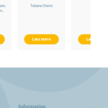
sen,
Tatiana Chemi
n,
n
Læs mere
Læs mere
Information