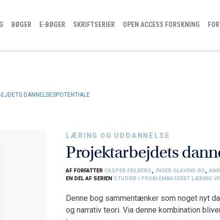
G
BØGER
E-BØGER
SKRIFTSERIER
OPEN ACCESS FORSKNING
FOR
EJDETS DANNELSESPOTENTIALE
LÆRING OG UDDANNELSE
Projektarbejdets dann
AF FORFATTER
CASPER FEILBERG
,
INGER GLAVIND BO
,
ANN
EN DEL AF SERIEN
STUDIER I PROBLEMBASERET LÆRING V
Denne bog sammentænker som noget nyt dann
og narrativ teori. Via denne kombination blive