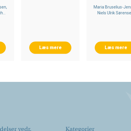
sen,
Maria Bruselius-Jen
che
Niels Ulrik Sørense
Noemi Katznelso
Læs mere
Læs mere
elser vedr.
Kategorier