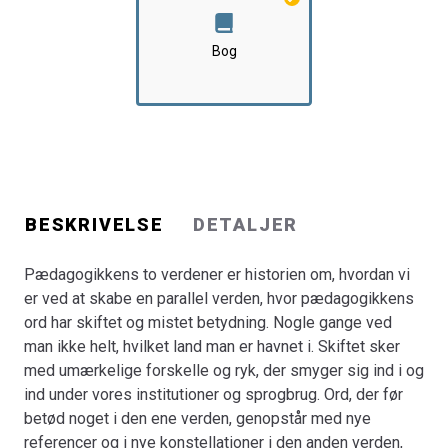
betød noget i den ene verden, genopstår med nye
referencer og i nye konstellationer i den anden verden,
Bog
ofte i en stik modsat betydning. Disse forskydninger
stammer fra nogle pædagogiske distinktioner i
pædagogisk forskning fra omkring 1980, og de løber af
snørklede floder og vandløb frem til 2015.
Bogen indeholder analyser af den aktuelle
uddannelsespolitik og af forholdet mellem
konkurrencestatsteori og pædagogik, og der er referater
BESKRIVELSE
DETALJER
af indlæg fra større konferencer om pædagogik og fra
Folkemødet i Allinge. Der er også filosofiske analyser af
Pædagogikkens to verdener er historien om, hvordan vi
centrale pædagogiske begreber som kundskaber,
er ved at skabe en parallel verden, hvor pædagogikkens
disciplin, lærer, skole og dømmekraft, samt nylæsninger
ord har skiftet og mistet betydning. Nogle gange ved
af blandt andre Grundtvigs og John Deweys pædagogik.
man ikke helt, hvilket land man er havnet i. Skiftet sker
Dele af bogen henvender sig mest til læsere med
med umærkelige forskelle og ryk, der smyger sig ind i og
interesse for pædagogisk forskning, men størstedelen
ind under vores institutioner og sprogbrug. Ord, der før
af bogen er skrevet for pædagogisk og kulturelt
betød noget i den ene verden, genopstår med nye
interesserede i almindelighed.
referencer og i nye konstellationer i den anden verden,