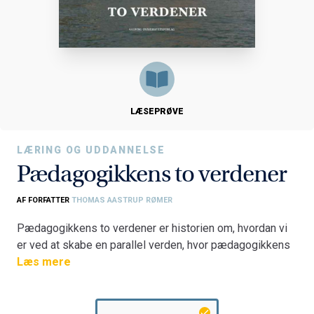
LÆSEPRØVE
LÆRING OG UDDANNELSE
Pædagogikkens to verdener
AF FORFATTER
THOMAS AASTRUP RØMER
Pædagogikkens to verdener er historien om, hvordan vi
er ved at skabe en parallel verden, hvor pædagogikkens
ord har skiftet og mistet betydning. Nogle gange ved
Læs mere
man ikke helt, hvilket land man er havnet i. Skiftet sker
med umærkelige forskelle og ryk, der smyger sig ind i og
ind under vores institutioner og sprogbrug. Ord, der før