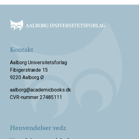
Footer
Kontakt
Aalborg Universitetsforlag
Fibigerstræde 15
9220 Aalborg Ø
aalborg@academicbooks.dk
CVR-nummer 27485111
Henvendelser vedr.