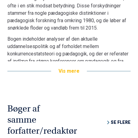
ofte i en stik modsat betydning. Disse forskydninger
stammer fra nogle pædagogiske distinktioner i
pædagogisk forskning fra omkring 1980, og de løber af
snørklede floder og vandløb frem til 2015.
Bogen indeholder analyser af den aktuelle
uddannelsespolitik og af forholdet mellem
konkurrencestatsteori og pædagogik, og der er referater
af indlæg fra større konferencer om pædagogik og fra
Folkemødet i Allinge. Der er også filosofiske analyser af
Vis mere
centrale pædagogiske begreber som kundskaber,
disciplin, lærer, skole og dømmekraft, samt nylæsninger
af blandt andre Grundtvigs og John Deweys pædagogik.
Dele af bogen henvender sig mest til læsere med
Bøger af
interesse for pædagogisk forskning, men størstedelen
af bogen er skrevet for pædagogisk og kulturelt
samme
SE FLERE
interesserede i almindelighed.
forfatter/redaktør