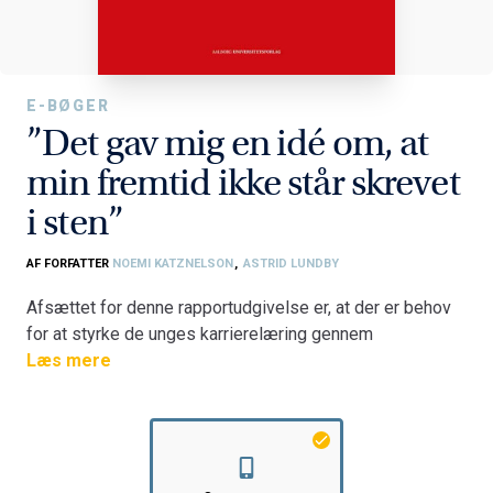
E-BØGER
”Det gav mig en idé om, at
min fremtid ikke står skrevet
i sten”
AF FORFATTER
NOEMI KATZNELSON
,
ASTRID LUNDBY
Afsættet for denne rapportudgivelse er, at der er behov
for at styrke de unges karrierelæring gennem
gymnasietiden. Det handler om de unges formåen i
Læs mere
relation til at kunne reflektere og/eller handle på deres
valg, forløb og overgange i uddannelsessystemet ved
hjælp af viden om dem selv, fag, uddannelser,
arbejdsmarked og samfundet.