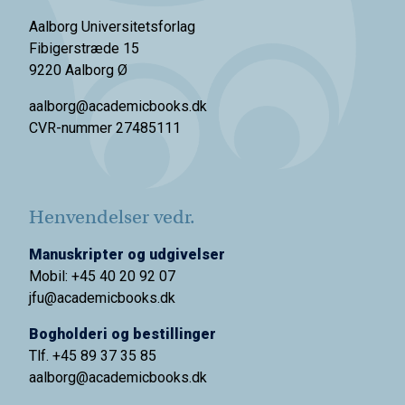
Aalborg Universitetsforlag
Fibigerstræde 15
9220 Aalborg Ø
aalborg@academicbooks.dk
CVR-nummer 27485111
Henvendelser vedr.
Manuskripter og udgivelser
Mobil: +45 40 20 92 07
jfu@academicbooks.dk
Bogholderi og bestillinger
Tlf. +45 89 37 35 85
aalborg@
academicbooks.dk