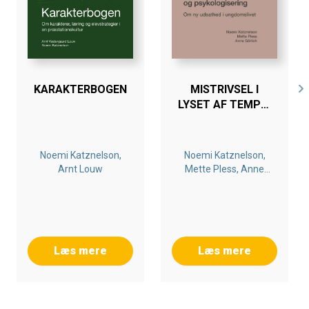
KARAKTERBOGEN
MISTRIVSEL I
LYSET AF TEMPO,
PRÆSTATION OG
PSYKOLOGISERING
Noemi Katznelson,
Noemi Katznelson,
Arnt Louw
Mette Pless, Anne
Görlich
Læs mere
Læs mere