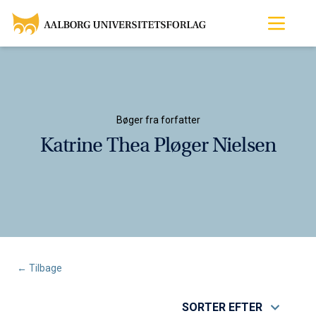
Bøger fra forfatter
Katrine Thea Pløger Nielsen
← Tilbage
SORTER EFTER