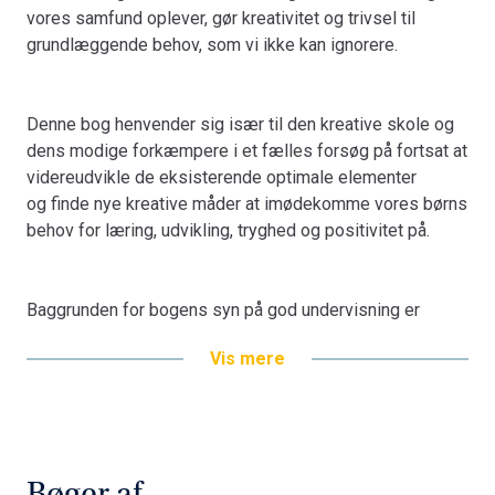
vores samfund oplever, gør kreativitet og trivsel til
anvendelige redskaber.
grundlæggende behov, som vi ikke kan ignorere.
Denne bog henvender sig især til den kreative skole og
dens modige forkæmpere i et fælles forsøg på fortsat at
videreudvikle de eksisterende optimale elementer
og finde nye kreative måder at imødekomme vores børns
behov for læring, udvikling, tryghed og positivitet på.
Baggrunden for bogens syn på god undervisning er
teoretisk og empirisk funderet. Formålet med denne bog
Vis mere
er at inspirere de lærere, som mener, at kreativitet bør
være et centralt indsatsområde i skolen, og at den
kunstneriske kreativitet i høj grad kan bidrage til en mere
kreativ og
reflekterende skole. Denne inspiration tilbydes både i
Bøger af