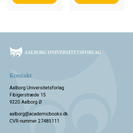
Footer
Kontakt
Aalborg Universitetsforlag
Fibigerstræde 15
9220 Aalborg Ø
aalborg@academicbooks.dk
CVR-nummer 27485111