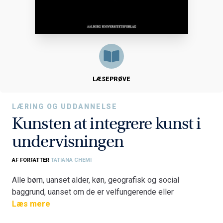
LÆSEPRØVE
LÆRING OG UDDANNELSE
Kunsten at integrere kunst i
undervisningen
AF FORFATTER
TATIANA CHEMI
Alle børn, uanset alder, køn, geografisk og social
baggrund, uanset om de er velfungerende eller
udviklingshæmmede, alle trives under de samme vilkår
Læs mere
for trivsel og lærer, hvis de trives godt. De udfordringer,