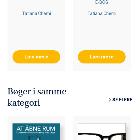
E-BOG
PERSPEKTIVER
PERSPEKTIVER
Tatiana Chemi
Tatiana Chemi
Læs mere
Læs mere
Bøger i samme
SE FLERE
kategori