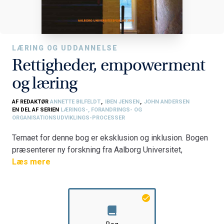
LÆRING OG UDDANNELSE
Rettigheder, empowerment
og læring
AF REDAKTØR
ANNETTE BILFELDT
,
IBEN JENSEN
,
JOHN ANDERSEN
EN DEL AF SERIEN
LÆRINGS-, FORANDRINGS- OG
ORGANISATIONSUDVIKLINGS-PROCESSER
Temaet for denne bog er eksklusion og inklusion. Bogen
præsenterer ny forskning fra Aalborg Universitet,
Københavns Universitet, Aarhus Universitet, og University
Læs mere
College Lillebælt og dækker bl.a. følgende områder:
Empowerment af ældre på plejehjem, indsatser i udsatte
boligområder, børnefattigdom og læring, inklusion i
uddannelsessystemet og på arbejdspladser,
betydningen af dialogisk kommunikation,