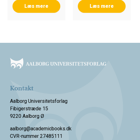
Læs mere
Læs mere
Footer
Kontakt
Aalborg Universitetsforlag
Fibigerstræde 15
9220 Aalborg Ø
aalborg@academicbooks.dk
CVR-nummer 27485111