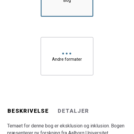
Bog
transkulturalisme, strukturel diskrimination, inklusion af
etniske minoriteter etc. Fælles for bogens bidrag er, at
de analyserer eksklusionens konsekvenser og risicifor
individer, men at der søges forklaringer i den sociale,
institutionelle og organisatoriske praksis, såvel som i
den politiske rammesætning inden for feltet eksklusion-
inklusion.
Andre formater
BESKRIVELSE
DETALJER
Temaet for denne bog er eksklusion og inklusion. Bogen
præsenterer ny forskning fra Aalborg Universitet,