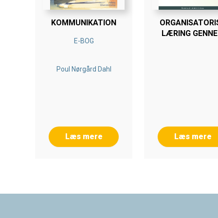
KOMMUNIKATION
ORGANISATORI
LÆRING GENN
E-BOG
UDVIKLINGSPRO
Poul Nørgård Dahl
Læs mere
Læs mere
Footer