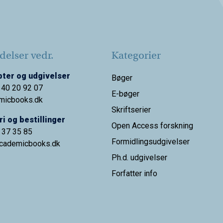
elser vedr.
Kategorier
ter og udgivelser
Bøger
 40 20 92 07
E-bøger
micbooks.dk
Skriftserier
i og bestillinger
Open Access forskning
9 37 35 85
Formidlingsudgivelser
cademicbooks.dk
Ph.d. udgivelser
Forfatter info