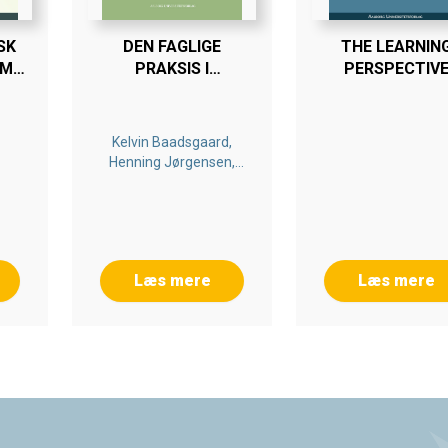
SK
DEN FAGLIGE
THE LEARNIN
EM
PRAKSIS I
PERSPECTIV
JEKTER
JOBCENTRENE
Kelvin Baadsgaard,
Henning Jørgensen,
Iben Nørup, Søren Peter
Olesen
Læs mere
Læs mere