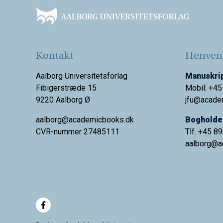
Kontakt
Henvend
Aalborg Universitetsforlag
Manuskrip
Fibigerstræde 15
Mobil: +45
9220 Aalborg Ø
jfu@acade
aalborg@academicbooks.dk
Bogholder
CVR-nummer 27485111
Tlf. +45 8
aalborg@
a