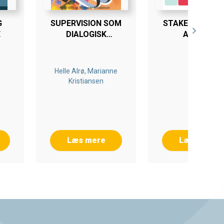
G
SUPERVISION SOM
STAKEHOLDERS 
E
DIALOGISK
ACTION
LÆREPROCES
Helle Alrø, Marianne
Kristiansen
Læs mere
Læs mere