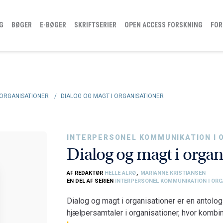
G
BØGER
E-BØGER
SKRIFTSERIER
OPEN ACCESS FORSKNING
FOR
 ORGANISATIONER
/
DIALOG OG MAGT I ORGANISATIONER
INTERPERSONEL KOMMUNIKATION I 
Dialog og magt i organ
AF REDAKTØR
HELLE ALRØ
,
MARIANNE KRISTIANSEN
EN DEL AF SERIEN
INTERPERSONEL KOMMUNIKATION I ORG
Dialog og magt i organisationer er en antolog
hjælpersamtaler i organisationer, hvor kombi