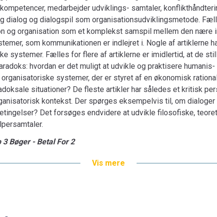
e kompetencer, medarbejder udviklings- samtaler, konflikthåndte
 og dialog og dialogspil som organisationsudviklingsmetode. Fæll
on og organisation som et komplekst samspil mellem den nære 
temer, som kommunikationen er indlejret i. Nogle af artiklerne ha
e systemer. Fælles for flere af artiklerne er imidlertid, at de st
doks: hvordan er det muligt at udvikle og praktisere humanis- ti
 organisatoriske systemer, der er styret af en økonomisk rational
doksale situationer? De fleste artikler har således et kritisk pe
ganisatorisk kontekst. Der spørges eksempelvis til, om dialoger
etingelser? Det forsøges endvidere at udvikle filosofiske, teoreti
lpersamtaler.
 3 Bøger - Betal For 2
Vis mere