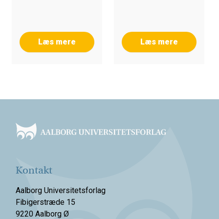
Læs mere
Læs mere
Footer
Kontakt
Aalborg Universitetsforlag
Fibigerstræde 15
9220 Aalborg Ø