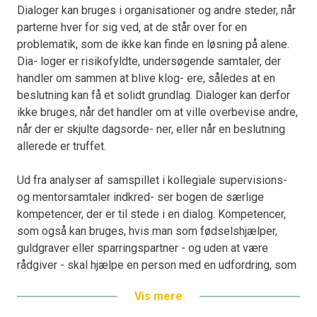
Bubers dialogfilosofi, Gadamers filosofiske hermeneutik
Dialoger kan bruges i organisationer og andre steder, når
og Bohms holografiske kosmologi.
parterne hver for sig ved, at de står over for en
Bogen er en del af tilbuddet
Køb 3 Bøger - Betal For 2
problematik, som de ikke kan finde en løsning på alene.
Dia- loger er risikofyldte, undersøgende samtaler, der
handler om sammen at blive klog- ere, således at en
beslutning kan få et solidt grundlag. Dialoger kan derfor
ikke bruges, når det handler om at ville overbevise andre,
når der er skjulte dagsorde- ner, eller når en beslutning
allerede er truffet.
Ud fra analyser af samspillet i kollegiale supervisions-
og mentorsamtaler indkred- ser bogen de særlige
kompetencer, der er til stede i en dialog. Kompetencer,
som også kan bruges, hvis man som fødselshjælper,
guldgraver eller sparringspartner - og uden at være
rådgiver - skal hjælpe en person med en udfordring, som
han/hun ikke umiddelbart selv kan se sig ud af.
Vis mere
Bogen viser, hvilken rolle organisations- og