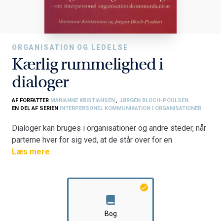
ORGANISATION OG LEDELSE
Kærlig rummelighed i
dialoger
AF FORFATTER
MARIANNE KRISTIANSEN
,
JØRGEN BLOCH-POULSEN
EN DEL AF SERIEN
INTERPERSONEL KOMMUNIKATION I ORGANISATIONER
Dialoger kan bruges i organisationer og andre steder, når
parterne hver for sig ved, at de står over for en
problematik, som de ikke kan finde en løsning på alene.
Læs mere
Dia- loger er risikofyldte, undersøgende samtaler, der
handler om sammen at blive klog- ere, således at en
beslutning kan få et solidt grundlag. Dialoger kan derfor
ikke bruges, når det handler om at ville overbevise andre,
når der er skjulte dagsorde- ner, eller når en beslutning
Bog