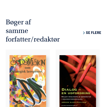
træningskonteksten spiller i disse sam- taler og udvikler
undervejs et begreb om interpersonel
organisationskommuni- kation.
Bøger af
Bogen er skrevet som en kombination af forskning og
samme
SE FLERE
træning, der karakteriseres ved begrebet om den
forfatter/redaktør
gensidige involverings metodologi. Bogens teoretiske
pers- pektiver omhandler Roger' humanistiske psykologi,
Bubers dialogfilosofi, Gadamers filosofiske hermeneutik
og Bohms holografiske kosmologi.
Bogen er en del af tilbuddet
Køb 3 Bøger - Betal For 2