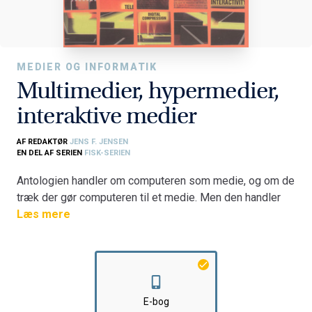
MEDIER OG INFORMATIK
Multimedier, hypermedier,
interaktive medier
AF REDAKTØR
JENS F. JENSEN
EN DEL AF SERIEN
FISK-SERIEN
Antologien handler om computeren som medie, og om de
træk der gør computeren til et medie. Men den handler
først og fremmest om de træk, der gør computeren til et
Læs mere
særligt medie, - og særlig som medie: Computerens
karakter af multimedie, hypermedie og interaktivt medie.
Gennem sine 13 bidrag forsøger antologien at lægge
brikker til et billede af det fremvoksende digitale
medielandskab.
E-bog