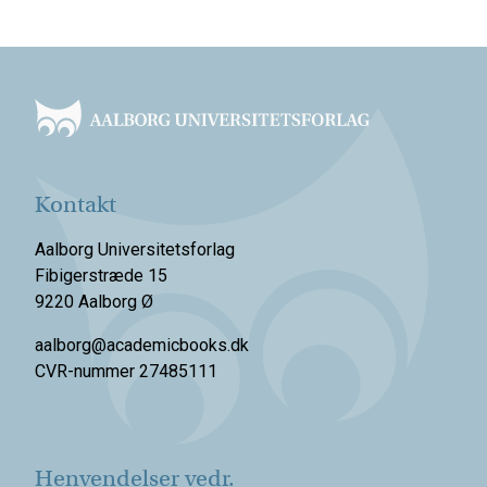
Footer
Kontakt
Aalborg Universitetsforlag
Fibigerstræde 15
9220 Aalborg Ø
aalborg@academicbooks.dk
CVR-nummer 27485111
Henvendelser vedr.