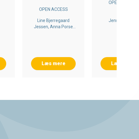
OPEN ACCESS
OPEN ACCESS
Line Bjerregaard
Jens F. Jensen
Jessen, Anna Porse
Nielsen, Jens F. Jensen
Læs mere
Læs mere