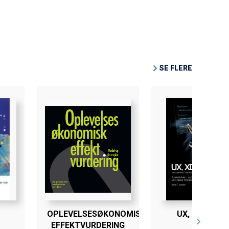
SE FLERE
OPLEVELSESØKONOMISK
UX, XD & UXD
EFFEKTVURDERING