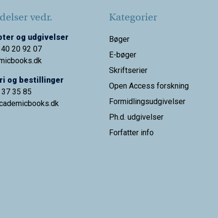
elser vedr.
Kategorier
ter og udgivelser
Bøger
 40 20 92 07
E-bøger
micbooks.dk
Skriftserier
i og bestillinger
Open Access forskning
9 37 35 85
Formidlingsudgivelser
cademicbooks.dk
Ph.d. udgivelser
Forfatter info