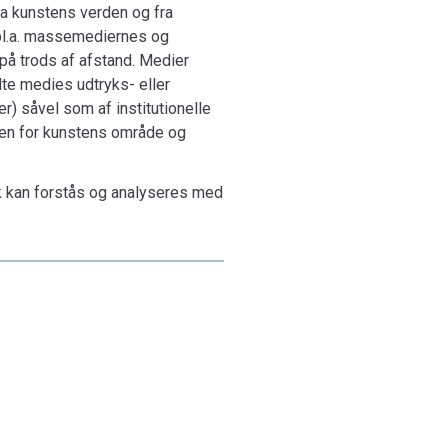
ra kunstens verden og fra
i bl.a. massemediernes og
å trods af afstand. Medier
lte medies udtryks- eller
er) såvel som af institutionelle
uden for kunstens område og
k kan forstås og analyseres med