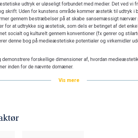
tetiske udtryk er uløseligt forbundet med medier. Det ved vi f
r og skrift. Uden for kunstens område kommer æstetik til udtryk 
former gennem bestræbelser på at skabe sansemæssigt nærvær p
r for at udtrykke sig æstetisk, som dels er betinget af det enke
met socialt og kulturelt gennem konventioner (fx genrer og stilart
rer denne bog på me­di­e­æs­te­tiske potentialer og virkemidler 
g demonstrere forskellige dimensioner af, hvordan medieæsteti
ner inden for de nævnte domæner.
Vis mere
aktør