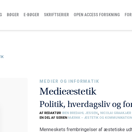
G
BØGER
E-BØGER
SKRIFTSERIER
OPEN ACCESS FORSKNING
FOR
IK
MEDIER OG INFORMATIK
Medieæstetik
Politik, hverdagsliv og f
AF REDAKTØR
IBEN BREDAHL JESSEN
,
NICOLAI GRAAKJÆR
EN DEL AF SERIEN
MÆRKK – ÆSTETIK OG KOMMUNIKATIO
Menneskets frembringelser af æstetiske udtr