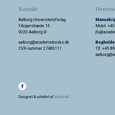
Kontakt
Henvend
Aalborg Universitetsforlag
Manuskrip
Fibigerstræde 15
Mobil: +45
9220 Aalborg Ø
jfu@acade
aalborg@academicbooks.dk
Bogholder
CVR-nummer 27485111
Tlf. +45 8
aalborg@
a
Designet & udviklet af
Sidewalk