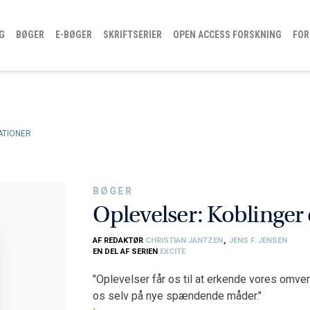
G
BØGER
E-BØGER
SKRIFTSERIER
OPEN ACCESS FORSKNING
FOR
ATIONER
BØGER
Oplevelser: Koblinger
AF REDAKTØR
CHRISTIAN JANTZEN
,
JENS F. JENSEN
EN DEL AF SERIEN
EXCITE
"Oplevelser får os til at erkende vores omve
os selv på nye spændende måder."