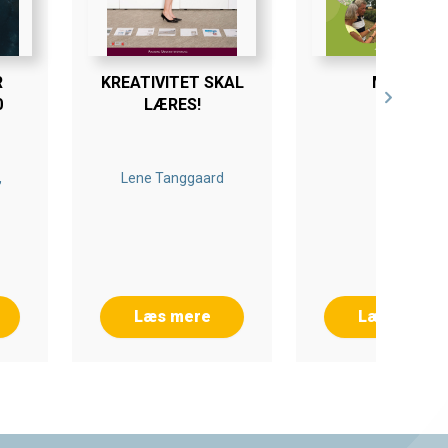
R
KREATIVITET SKAL
MOOZ
0
LÆRES!
E-BOG
,
Lene Tanggaard
Læs mere
Læs mere