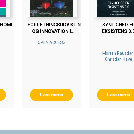
ONOMI
FORRETNINGSUDVIKLING
SYNLIGHED E
OG INNOVATION I
EKSISTENS 3.
TURISME
OPEN ACCESS
Morten Paustian
Christian Have
Læs mere
Læs mere