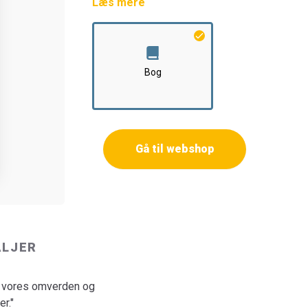
Læs mere
Oplevelser er mellemledet mellem sansning og
indsigt, mening og formål på vores indtryk. 
os selv på nye spændende måder. Derfor hand
Bog
Oplevelsesøkonomien bygger desuden på he
konstellationer. Grunden til den megen fokus
oplevelseserhvervene synliggør de transforma
erhvervsstrukturen. Arbejdspladser i traditione
Gå til webshop
fremtiden skal vi i højere grad leve af innova
som ikke uden videre kan flyttes, fordi de 
nye kreative tilgange til produktudvikling og o
særligt rum og en bestemt tid og derved fr
drejer også selve udviklingen af en oplevel
ALJER
Hensigten med Den Skandinaviske Oplevelse
Kunstmuseum den 3.-4. oktober 2005, var net
alliancer mellem private virksomheder, offe
de vores omverden og
undervisere og forskere.
r."