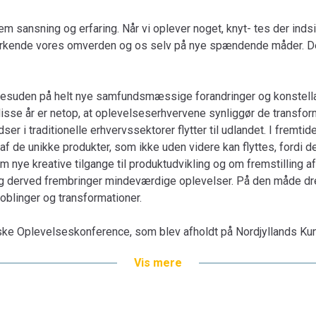
Bogen består af indlæg og foredrag, som bl
m sansning og erfaring. Når vi oplever noget, knyt- tes der inds
kraftigt bearbejdede og udvidede i forhold 
at erkende vores omverden og os selv på nye spændende måder. D
desuden et par bidrag, som er blevet til i fo
Bogen er en del af tilbuddet
Køb 3 Bøger - Be
suden på helt nye samfundsmæssige forandringer og konstellat
sse år er netop, at oplevelseserhvervene synliggør de transform
er i traditionelle erhvervssektorer flytter til udlandet. I fremtide
 af de unikke produkter, som ikke uden videre kan flyttes, fordi 
nye kreative tilgange til produktudvikling og om fremstilling af u
og derved frembringer mindeværdige oplevelser. På den måde dre
blinger og transformationer.
ke Oplevelseskonference, som blev afholdt på Nordjyllands Ku
 for nye kreative koblinger og alliancer mellem private virksomh
Vis mere
ere og forskere.
drag, som blev præsenteret på konferencen flere af dem dog kra