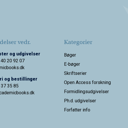
elser vedr.
Kategorier
ter og udgivelser
Bøger
 40 20 92 07
E-bøger
micbooks.dk
Skriftserier
i og bestillinger
Open Access forskning
9 37 35 85
Formidlingsudgivelser
cademicbooks.dk
Ph.d. udgivelser
Forfatter info