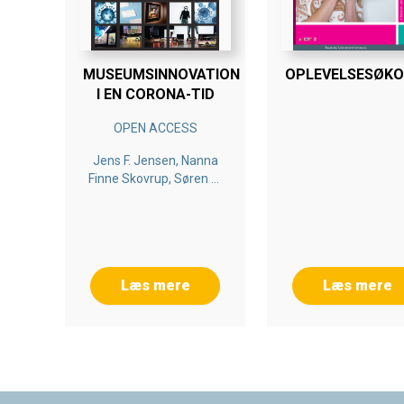
MUSEUMSINNOVATION
OPLEVELSESØK
I EN CORONA-TID
OPEN ACCESS
Jens F. Jensen, Nanna
Finne Skovrup, Søren G.
Smed
Læs mere
Læs mere