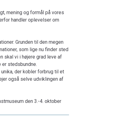
ev præsenteret på konferencen flere af dem dog
igt, mening og formål på vores
til præsentationen på konferencen og rummer
erfor handler oplevelser om
rbindelse med og i forlængelse af konferencen.
tal For 2
ioner. Grunden til den megen
ationer, som lige nu finder sted
n skal vi i højere grad leve af
de er stedsbundne.
nika, der kobler forbrug til et
jer også selve udviklingen af
nstmuseum den 3.-4. oktober
eder, offentlige myndig- heder,
ftigt bearbejdede og udvidede i