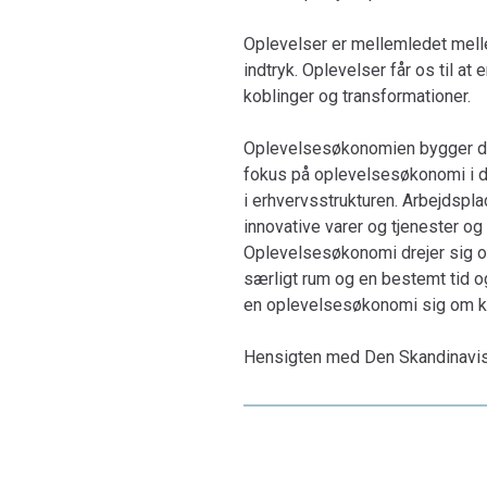
Oplevelser er mellemledet melle
indtryk. Oplevelser får os til 
koblinger og transformationer.
Oplevelsesøkonomien bygger de
fokus på oplevelsesøkonomi i di
i erhvervsstrukturen. Arbejdsplads
innovative varer og tjenester og
Oplevelsesøkonomi drejer sig om 
særligt rum og en bestemt tid 
en oplevelsesøkonomi sig om ko
Hensigten med Den Skandinavis
2005, var netop at skabe grobund
udøvende kunstnere og undervis
Bogen består af indlæg og fore