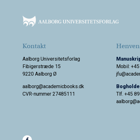
Footer
Kontakt
Henvend
Aalborg Universitetsforlag
Manuskrip
Fibigerstræde 15
Mobil: +45
9220 Aalborg Ø
jfu@acade
aalborg@academicbooks.dk
Bogholder
CVR-nummer 27485111
Tlf. +45 8
aalborg@
a