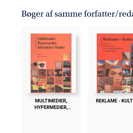
forhold til præsentationen på k
forlængelse af konferencen.
Bøger af samme forfatter/red
Bogen er en del af tilbuddet
Køb
MULTIMEDIER,
REKLAME - KUL
HYPERMEDIER,
INTERAKTIVE
MEDIER