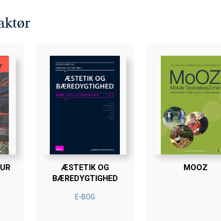
onferencen og rummer desuden et par bidrag, som er blevet til i 
aktør
 3 Bøger - Betal For 2
TUR
ÆSTETIK OG
MOOZ
BÆREDYGTIGHED
E-BOG