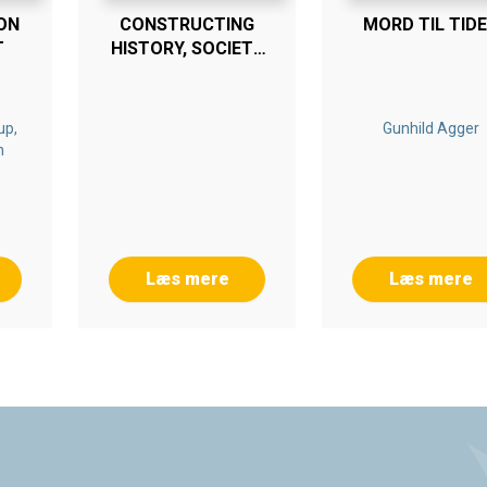
ON
CONSTRUCTING
MORD TIL TID
T
HISTORY, SOCIETY
AND POLITICS IN
DISCOURSE
up,
Gunhild Agger
n
Læs mere
Læs mere