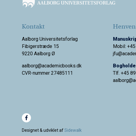
Kontakt
Henvend
Aalborg Universitetsforlag
Manuskrip
Fibigerstræde 15
Mobil: +45
9220 Aalborg Ø
jfu@acade
aalborg@academicbooks.dk
Bogholder
CVR-nummer 27485111
Tlf. +45 8
aalborg@
a
Designet & udviklet af
Sidewalk