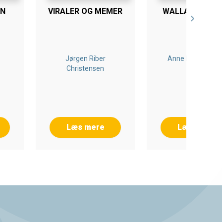
EN
VIRALER OG MEMER
WALLANDERLA
Jørgen Riber
Anne Marit Waad
Christensen
Læs mere
Læs mere