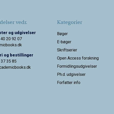
elser vedr.
Kategorier
ter og udgivelser
Bøger
 40 20 92 07
E-bøger
micbooks.dk
Skriftserier
i og bestillinger
Open Access forskning
9 37 35 85
Formidlingsudgivelser
cademicbooks.dk
Ph.d. udgivelser
Forfatter info