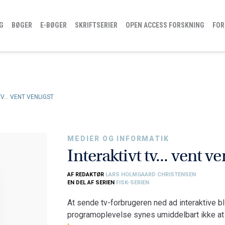
G
BØGER
E-BØGER
SKRIFTSERIER
OPEN ACCESS FORSKNING
FOR
V... VENT VENLIGST
MEDIER OG INFORMATIK
Interaktivt tv... vent ve
AF REDAKTØR
LARS HOLMGAARD CHRISTENSEN
EN DEL AF SERIEN
FISK-SERIEN
At sende tv-forbrugeren ned ad interaktive
programoplevelse synes umiddelbart ikke at 