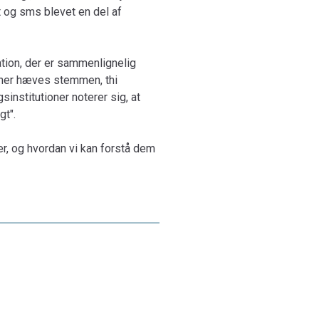
et og sms blevet en del af
uation, der er sammenlignelig
 "her hæves stemmen, thi
sinstitutioner noterer sig, at
gt".
r, og hvordan vi kan forstå dem