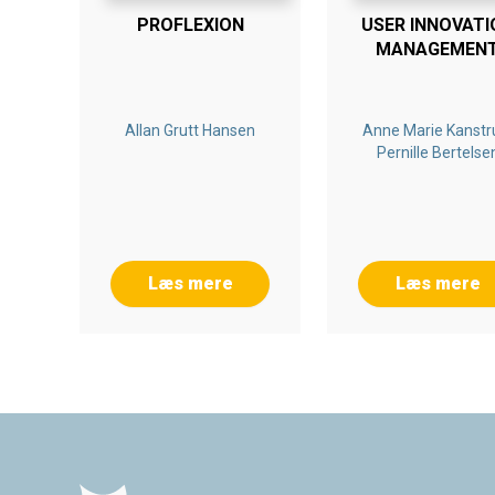
PROFLEXION
USER INNOVATI
MANAGEMEN
Allan Grutt Hansen
Anne Marie Kanstr
Pernille Bertelse
Læs mere
Læs mere
Footer