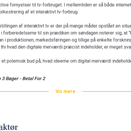
raktive fornyelser til tv-forbruget. I mellemtiden er så både intern
rkestrering af et interaktivt tv-forbrug.
mstillingen af interaktivt tv er der på mange måder opstået en sit
 i forberedelserne til sin prædiken om søndagen noterer sig, at
an i produktionen, markedsføringen og tillige på enkelte forskning
, thi hvad den digitale merværdi præcist indeholder, er meget sva
et polemisk bud på, hvad ideerne om digital merværdi indeholde
 3 Bøger - Betal For 2
Vis mere
aktør