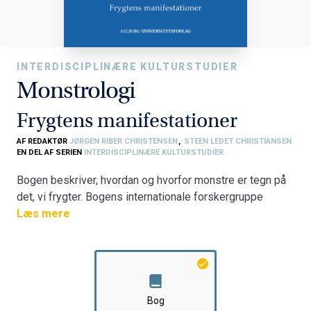
INTERDISCIPLINÆRE KULTURSTUDIER
Monstrologi
Frygtens manifestationer
AF REDAKTØR
JØRGEN RIBER CHRISTENSEN
,
STEEN LEDET CHRISTIANSEN
EN DEL AF SERIEN
INTERDISCIPLINÆRE KULTURSTUDIER
Bogen beskriver, hvordan og hvorfor monstre er tegn på
det, vi frygter. Bogens internationale forskergruppe
analyserer monstre i en lang række vidt forskellige
Læs mere
serier, film og romaner. Den tilbyder en ny vinkling på
horrorgenren ud fra et genrehistorisk, kulturanalytisk og
filmæstetisk perspektiv på fremstillingen af monstre.
Bogen henvender sig ikke kun til den akademiske eller
professionelle læser, men til alle kulturinteresserede.
Bog