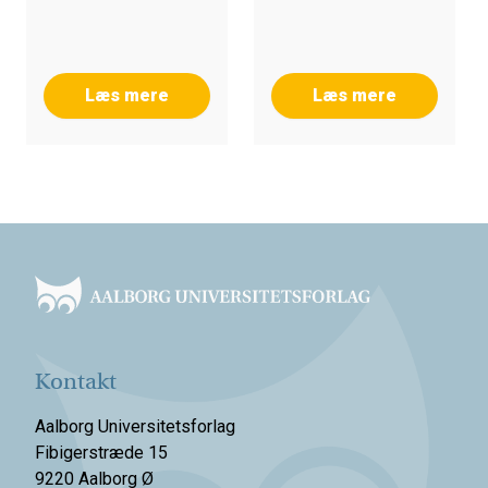
Læs mere
Læs mere
Footer
Kontakt
Aalborg Universitetsforlag
Fibigerstræde 15
9220 Aalborg Ø