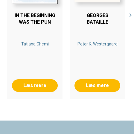
IN THE BEGINNING
GEORGES
WAS THE PUN
BATAILLE
Tatiana Chemi
Peter K. Westergaard
Læs mere
Læs mere
Footer