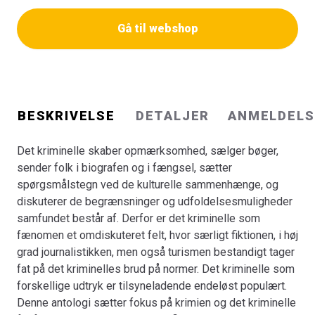
generelle oplevelser. Antologien består af bidrag fra 19
Gå til webshop
danske og udenlandske forfattere, der på hver deres
måde søger at indkredse krimien og det kriminelle som
udtryksmiddel.
Bogen er en del af tilbuddet
Køb 3 Bøger - Betal For 2
BESKRIVELSE
DETALJER
ANMELDELS
Det kriminelle skaber opmærksomhed, sælger bøger,
sender folk i biografen og i fængsel, sætter
spørgsmålstegn ved de kulturelle sammenhænge, og
diskuterer de begrænsninger og udfoldelsesmuligheder
samfundet består af. Derfor er det kriminelle som
fænomen et omdiskuteret felt, hvor særligt fiktionen, i høj
grad journalistikken, men også turismen bestandigt tager
fat på det kriminelles brud på normer. Det kriminelle som
forskellige udtryk er tilsyneladende endeløst populært.
Denne antologi sætter fokus på krimien og det kriminelle