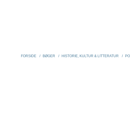
SØ
FORSIDE
/
BØGER
/
HISTORIE, KULTUR & LITTERATUR
/
POUL 