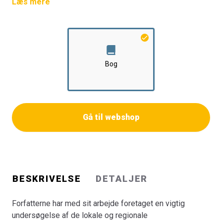
Venstreholdninger til 11 forskellige nedslagspunkter
Læs mere
under den tyske besættelse af Danmark. Disse
"brændpunkter" er grundigt udforsket på nationalt niveau,
men der har hidtil været meget sparsom viden om de
lokale og regionale holdninger inden for partiet Venstre
Bog
Gå til webshop
BESKRIVELSE
DETALJER
Forfatterne har med sit arbejde foretaget en vigtig
undersøgelse af de lokale og regionale