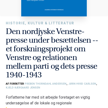
HISTORIE, KULTUR & LITTERATUR
Den nordjyske Venstre-
presse under besættelsen --
et forskningsprojekt om
Venstre og relationen
mellem parti og dets presse
1940-1943
AF FORFATTER
PREBEN THORNDAHL ANDERSEN
,
JØRN HVIID CARLSEN
,
KJELD KÆRGAARD JENSEN
Forfatterne har med sit arbejde foretaget en vigtig
undersøgelse af de lokale og regionale