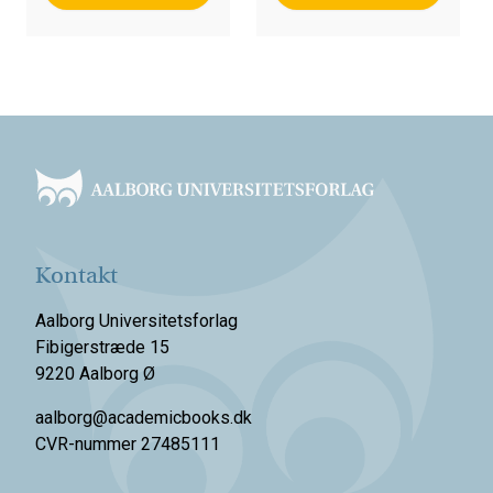
Footer
Kontakt
Aalborg Universitetsforlag
Fibigerstræde 15
9220 Aalborg Ø
aalborg@academicbooks.dk
CVR-nummer 27485111