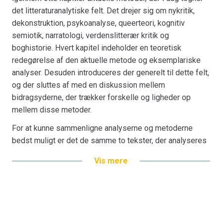
det litteraturanalytiske felt. Det drejer sig om nykritik,
dekonstruktion, psykoanalyse, queerteori, kognitiv
semiotik, narratologi, verdenslitterær kritik og
boghistorie. Hvert kapitel indeholder en teoretisk
redegørelse af den aktuelle metode og eksemplariske
analyser. Desuden introduceres der generelt til dette felt,
og der sluttes af med en diskussion mellem
bidragsyderne, der trækker forskelle og ligheder op
mellem disse metoder.
For at kunne sammenligne analyserne og metoderne
bedst muligt er det de samme to tekster, der analyseres
i alle kapitler, nemlig: Villy Sørensens historie ”Den
Vis mere
gamle ejendom” fra
Ufarlige historier
(1955) og Naja
Maria Aidts digt ”Så pludselig bøgeskov” fra
Alting
blinker
(2009). Begge tekster er optrykt sidst i bogen.
Bogens metoder og analyser er skrevet af forskere fra
universiteterne i Aalborg, Aarhus og København samt