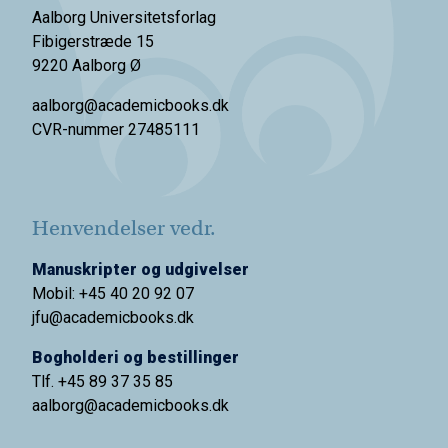
Aalborg Universitetsforlag
Fibigerstræde 15
9220 Aalborg Ø
aalborg@academicbooks.dk
CVR-nummer 27485111
Henvendelser vedr.
Manuskripter og udgivelser
Mobil: +45 40 20 92 07
jfu@academicbooks.dk
Bogholderi og bestillinger
Tlf. +45 89 37 35 85
aalborg@
academicbooks.dk