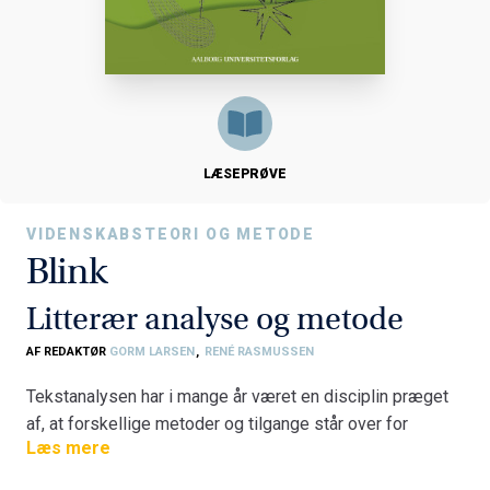
LÆSEPRØVE
VIDENSKABSTEORI OG METODE
Blink
Litterær analyse og metode
AF REDAKTØR
GORM LARSEN
,
RENÉ RASMUSSEN
Tekstanalysen har i mange år været en disciplin præget
af, at forskellige metoder og tilgange står over for
Læs mere
hinanden.
Blink. Litterær analyse og metode
præsenterer
igennem otte kapitler aktuelle metoder, der i dag tegner