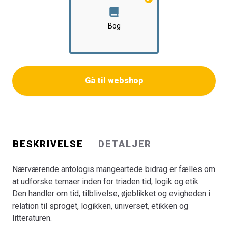
temaer, som de ses og behandles inden for forskellige
faglige forskningsområder. Som sådan udgør antologien
Bog
et unikt grundlag for en multidisciplinær udforskning af
disse forbundne temaer.
Bogen er en del af tilbuddet
Køb 3 Bøger - Betal For 2
Gå til webshop
BESKRIVELSE
DETALJER
Nærværende antologis mangeartede bidrag er fælles om
at udforske temaer inden for triaden tid, logik og etik.
Den handler om tid, tilblivelse, øjeblikket og evigheden i
relation til sproget, logikken, universet, etikken og
litteraturen.