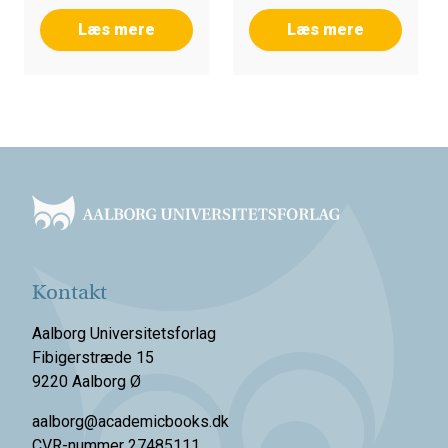
Læs mere
Læs mere
Footer
Kontakt
Aalborg Universitetsforlag
Fibigerstræde 15
9220 Aalborg Ø
aalborg@academicbooks.dk
CVR-nummer 27485111