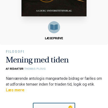
LÆSEPRØVE
FILOSOFI
Mening med tiden
AF REDAKTØR
THOMAS PLOUG
Nærværende antologis mangeartede bidrag er fælles om
at udforske temaer inden for triaden tid, logik og etik.
Den handler om tid, tilblivelse, øjeblikket og evigheden i
Læs mere
relation til sproget, logikken, universet, etikken og
litteraturen.
Antologien giver et grundlæggende indblik i disse