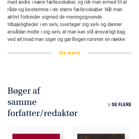
med andre i nære fællesskaber, og når man ermed til at
verdener bliver - i tre epiloger til hver af de bogens tre
råde og bestemme i de større fællesskaber. Når man
hoveddele- illustreret gennem en dybtgående analyse af
aktivt forbinder sigmed de meningsgivende
Sigrid Undsets store romanKristin Lavransdatter.
tilbøjeligheder i en selv, overtager sig selv og danner
ensådan midte i sig selv, at man kan stå ansvarligt bag
ved alt hvad man siger og gør.Bogen rummer en række
fænomenologisk-filosofiske og kulturkritiske analyseraf
Vis mere
centrale elementer i forholdet til for det første den indre
verden: bevidsthedog bevidstgørelse, det at blive til og
være en person, det at udvikle sin villen ogsin frie
vilje.For det andet i forholdet til den ydre verden: de
forskellige elementer i det naturgivneog de mange
Bøger af
forskellige former for oplevelse af det naturgivne,
oplevelsenaf tiden og af rummet, forholdet mellem natur
samme
SE FLERE
og kultur, spørgsmålet om ”åndeni naturen”.For det tredje
forfatter/redaktør
i forholdet til den fælles eller sociale verden: det
livsfornyende i denære fællesskaber, problematikken
angående konflikt contra samarbejde i forholdetmellem
mennesker i de større fællesskaber.Forholdet til de tre