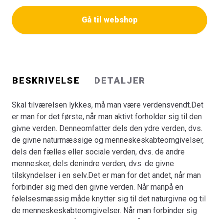
råde og bestemme i de større fællesskaber. Når man
Gå til webshop
aktivt forbinder sigmed de meningsgivende
tilbøjeligheder i en selv, overtager sig selv og danner
ensådan midte i sig selv, at man kan stå ansvarligt bag
ved alt hvad man siger og gør.Bogen rummer en række
fænomenologisk-filosofiske og kulturkritiske analyseraf
BESKRIVELSE
DETALJER
centrale elementer i forholdet til for det første den indre
verden: bevidsthedog bevidstgørelse, det at blive til og
Skal tilværelsen lykkes, må man være verdensvendt.Det
være en person, det at udvikle sin villen ogsin frie
er man for det første, når man aktivt forholder sig til den
vilje.For det andet i forholdet til den ydre verden: de
givne verden. Denneomfatter dels den ydre verden, dvs.
forskellige elementer i det naturgivneog de mange
de givne naturmæssige og menneskeskabteomgivelser,
forskellige former for oplevelse af det naturgivne,
dels den fælles eller sociale verden, dvs. de andre
oplevelsenaf tiden og af rummet, forholdet mellem natur
mennesker, dels denindre verden, dvs. de givne
og kultur, spørgsmålet om ”åndeni naturen”.For det tredje
tilskyndelser i en selv.Det er man for det andet, når man
i forholdet til den fælles eller sociale verden: det
forbinder sig med den givne verden. Når manpå en
livsfornyende i denære fællesskaber, problematikken
følelsesmæssig måde knytter sig til det naturgivne og til
angående konflikt contra samarbejde i forholdetmellem
de menneskeskabteomgivelser. Når man forbinder sig
mennesker i de større fællesskaber.Forholdet til de tre