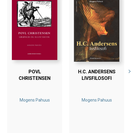
verdener bliver - i tre epiloger til hver af de bogens tre
hoveddele- illustreret gennem en dybtgående analyse af
Sigrid Undsets store romanKristin Lavransdatter.
POVL
H.C. ANDERSENS
CHRISTENSEN
LIVSFILOSOFI
Mogens Pahuus
Mogens Pahuus