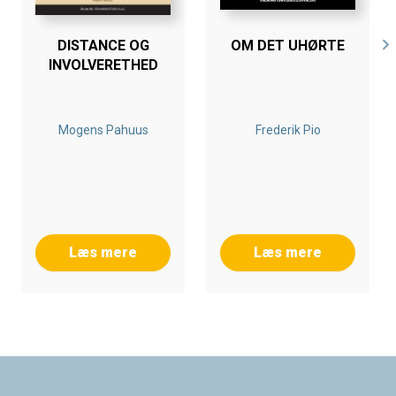
DISTANCE OG
OM DET UHØRTE
INVOLVERETHED
Mogens Pahuus
Frederik Pio
Læs mere
Læs mere
Footer