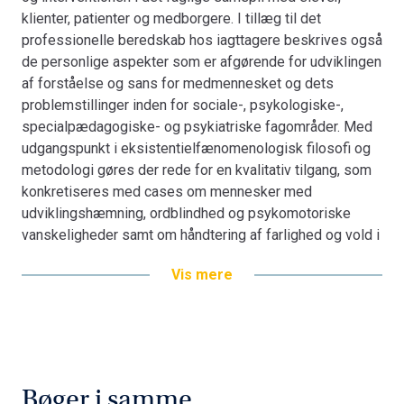
klienter, patienter og medborgere. I tillæg til det
professionelle beredskab hos iagttagere beskrives også
de personlige aspekter som er afgørende for udviklingen
af forståelse og sans for medmennesket og dets
problemstillinger inden for sociale-, psykologiske-,
specialpædagogiske- og psykiatriske fagområder. Med
udgangspunkt i eksistentielfænomenologisk filosofi og
metodologi gøres der rede for en kvalitativ tilgang, som
konkretiseres med cases om mennesker med
udviklingshæmning, ordblindhed og psykomotoriske
vanskeligheder samt om håndtering af farlighed og vold i
psykiatrien. Bogen rummer kapitler med illustrative
Vis mere
praksiseksempler inden for centrale temaer og
problematikker i forbindelse med iagttagelse,
undersøgelse og udredning.
Bøger i samme