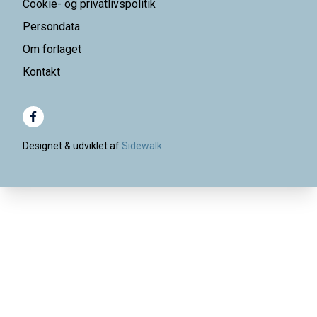
Cookie- og privatlivspolitik
Persondata
Om forlaget
Kontakt
Designet & udviklet af
Sidewalk