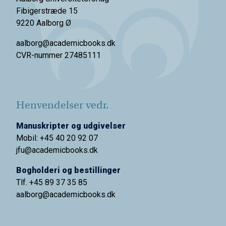
Fibigerstræde 15
9220 Aalborg Ø
aalborg@academicbooks.dk
CVR-nummer 27485111
Henvendelser vedr.
Manuskripter og udgivelser
Mobil: +45 40 20 92 07
jfu@academicbooks.dk
Bogholderi og bestillinger
Tlf. +45 89 37 35 85
aalborg@
academicbooks.dk