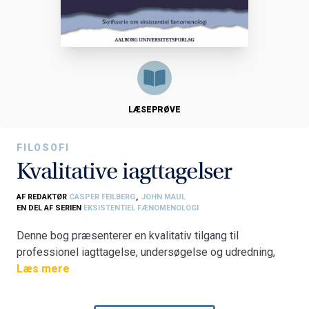
LÆSEPRØVE
FILOSOFI
Kvalitative iagttagelser
AF REDAKTØR
CASPER FEILBERG
,
JOHN MAUL
EN DEL AF SERIEN
EKSISTENTIEL FÆNOMENOLOGI
Denne bog præsenterer en kvalitativ tilgang til
professionel iagttagelse, undersøgelse og udredning,
som er afgørende for at opnå indgående forståelse af
Læs mere
andre mennesker, og som danner grundlag for dialogen
og interventionen i det faglige samspil med elever,