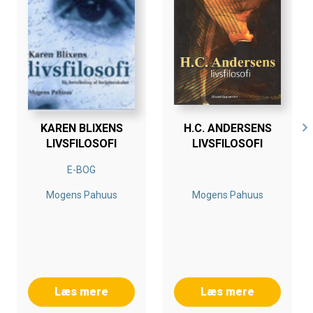
videnskabsteori ved Aalborg Univer- sitet og har i en
menneskealder via undervisning, foredrag samt
bogudgivelser be- skæftiget sig med eksistensfilosofi
og forfatterskabsanalyser.
KAREN BLIXENS
H.C. ANDERSENS
LIVSFILOSOFI
LIVSFILOSOFI
E-BOG
Mogens Pahuus
Mogens Pahuus
Læs mere
Læs mere