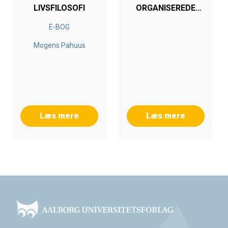
LIVSFILOSOFI
ORGANISEREDE
FORMÅEN
E-BOG
Mogens Pahuus
Læs mere
Læs mere
Footer