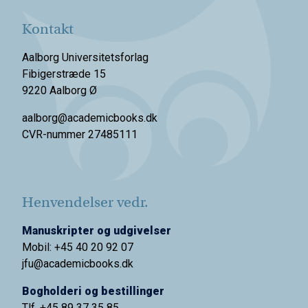
Kontakt
Aalborg Universitetsforlag
Fibigerstræde 15
9220 Aalborg Ø
aalborg@academicbooks.dk
CVR-nummer 27485111
Henvendelser vedr.
Manuskripter og udgivelser
Mobil: +45 40 20 92 07
jfu@academicbooks.dk
Bogholderi og bestillinger
Tlf. +45 89 37 35 85