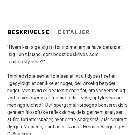
Jørgen Nielsens, Pär Lager- kvists, Herman Bangs og H.
C. Branners.
Ondskab er det at skade andre, der hvor vi gør det med
BESKRIVELSE
DETALJER
vilje eller i det mindste kan gøre for det vi gør. Man hvad
er det dog, der kan få os til at indtage den holdning over
"Hvem kan sige sig fri for indimellem at have befundet
for andre? Igen forsøges spørgsmålet besvaret gennem
sig i en tilstand, som bedst beskrives som
både filosofiske over- vejelser og litterære analyser,
tomhedsfølelse?"
denne gang af centrale værker af Dostojevskij og Martin
A. Hansen. Det viser sig nu, at der er en betydningsfuld
Tomhedsfølelsen er følelsen af, at alt dybest set er
sammenhæng mel- lem tomhedsfølelse og ondskab.
ligegyldigt, at der ikke er noget, der virkelig betyder
noget. Men hvad er bestemmende for, om vor verden og
Bogens handlingsanvisning bliver da denne: Både for vor
vort bliver præget af tomhed eller fylde, opfyldelse og
egen og for andres skyld må vi dels arbejde for at skabe
meningsfuldhed? Det spørgsmål forsøges besvaret dels
samfundsmæssige rammer for tilværelsen, der fremmer
gennem filosofiske refleksioner, dels gennem analyser
vores mulighed for stå i en levende udveksling med
af fire forfatterskaber, hvor dette spørgsmål står centralt:
andre og med verden, dels arbejde for - i vort personlige
Jørgen Nielsens, Pär Lager- kvists, Herman Bangs og H.
liv - ikke at miste forbindelsen med de andre og verden.
C. Branners.