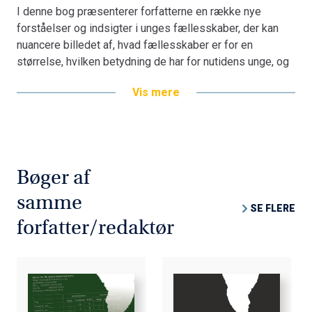
I denne bog præsenterer forfatterne en række nye
forståelser og indsigter i unges fællesskaber, der kan
nuancere billedet af, hvad fællesskaber er for en
størrelse, hvilken betydning de har for nutidens unge, og
hvornår de gør godt og ondt.
Vis mere
Bogen stiller skarpt på, hvordan unges fællesskaber
forandrer sig over tid, hvilke idealer de er omgærdet af,
hvilke forskellige former de tager, samt hvilke positioner
i fællesskaberne der er særligt svære at befinde sig i.
Bogen bidrager også med opmærksomhedspunkter, der
Bøger af
kan bruges i arbejdet med at skabe gode og opbyggende
samme
fællesskaber i ungdomslivet.
SE FLERE
forfatter/redaktør
Fællesskaber i ungdomslivet
henvender sig både til
praktikere, studerende, forskere, forældre og
undervisere, der beskæftiger sig med fællesskaber og
trivsel i ungdomslivet, samt til de aktører, der skaber
rammerne for dette arbejde.