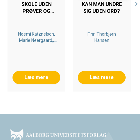
SKOLE UDEN
KAN MAN UNDRE
PRØVER OG
SIG UDEN ORD?
KARAKTERER - OM
MOTIVATION OG
FEEDBACK PÅ FRI-
Noemi Katznelson,
Finn Thorbjørn
OG EFTERSKOLER,
Marie Neergaard,,
Hansen
DER ARBEJDER
Niels Ulrik Sørensen,
MED PRØVE- OG
Arnt Louw, Søren
KARAKTERFRIHED
Christian Krogh,
Barbara Marstrand
Læs mere
Læs mere
Footer