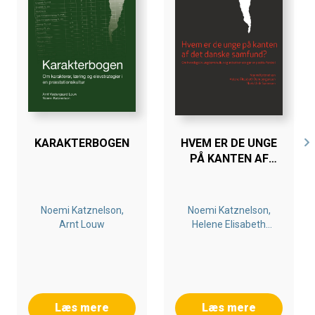
Bogen er skrevet af forskere fra Center for
Ungdomsforskning og bygger på resultaterne fra
forskningsprojektet Kan ungefællesskaber gøre ondt?,
som er blevet til i et samarbejde med Mary Fonden.
Forskningsprojektet og bogen er muliggjort gennem en
bevilling fra William Demant Fonden.
KARAKTERBOGEN
HVEM ER DE UNGE
PÅ KANTEN AF
DET DANSKE
SAMFUND?
Noemi Katznelson,
Noemi Katznelson,
Arnt Louw
Helene Elisabeth
Dam Jørgensen, Niels
Ulrik Sørensen
Læs mere
Læs mere