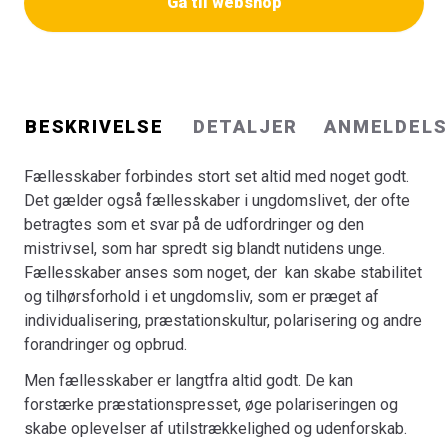
Gå til webshop
Bogen bidrager også med opmærksomhedspunkter, der
kan bruges i arbejdet med at skabe gode og opbyggende
fællesskaber i ungdomslivet.
Fællesskaber i ungdomslivet
henvender sig både til
praktikere, studerende, forskere, forældre og
undervisere, der beskæftiger sig med fællesskaber og
BESKRIVELSE
DETALJER
ANMELDELS
trivsel i ungdomslivet, samt til de aktører, der skaber
rammerne for dette arbejde.
Fællesskaber forbindes stort set altid med noget godt.
Bogen er skrevet af forskere fra Center for
Det gælder også fællesskaber i ungdomslivet, der ofte
Ungdomsforskning og bygger på resultaterne fra
betragtes som et svar på de udfordringer og den
forskningsprojektet Kan ungefællesskaber gøre ondt?,
mistrivsel, som har spredt sig blandt nutidens unge.
som er blevet til i et samarbejde med Mary Fonden.
Fællesskaber anses som noget, der kan skabe stabilitet
Forskningsprojektet og bogen er muliggjort gennem en
og tilhørsforhold i et ungdomsliv, som er præget af
bevilling fra William Demant Fonden.
individualisering, præstationskultur, polarisering og andre
forandringer og opbrud.
Men fællesskaber er langtfra altid godt. De kan
forstærke præstationspresset, øge polariseringen og
skabe oplevelser af utilstrækkelighed og udenforskab.