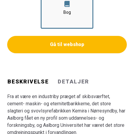
Tidligere universitetsdirektør Peter Plenge tager med "Et
Bog
universitet i støbeskeen - historien om
universitetsbyggerne i Aalborg" dig bag om de personer,
grupper og myndigheder, der stod i spidsen for
planlægning og opbygning af universitetet.
Gå til webshop
Hvad de ville, hvad de gjorde, og hvad de opnåede.
De fleste af idéerne og beslutningerne bag oprettelsen
af universitetet blev til omkring mødeborde og bag
skriveborde. Men som støberiarbejderne på bogens
forside illustrerer, lagde universitetsbyggerne også hårdt
BESKRIVELSE
DETALJER
arbejde i processen.
KAN BESTILLES HER
Fra at være en industriby præget af skibsværftet,
cement- maskin- og eternitetbarikkerne, det store
slagteri og svovlsyrefabrikken Kemira i Nørresyndby, har
Aalborg fået en ny profil som uddannelses- og
forskningsby, og Aalborg Universitet har været det store
omdrejningspunkt i forvandlingen.