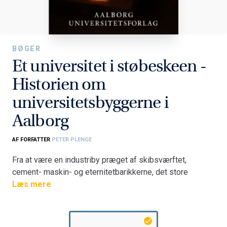
BØGER
Et universitet i støbeskeen -
Historien om
universitetsbyggerne i
Aalborg
AF FORFATTER
PETER PLENGE
Fra at være en industriby præget af skibsværftet,
cement- maskin- og eternitetbarikkerne, det store
slagteri og svovlsyrefabrikken Kemira i Nørresyndby, har
Læs mere
Aalborg fået en ny profil som uddannelses- og
forskningsby, og Aalborg Universitet har været det store
omdrejningspunkt i forvandlingen.