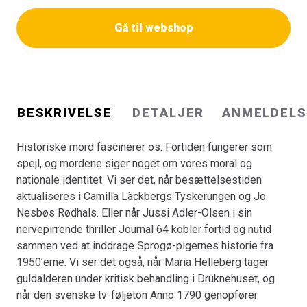
Bogen er en del af tilbuddet
Køb 3 Bøger - Betal For 2
Gå til webshop
BESKRIVELSE
DETALJER
ANMELDELS
Historiske mord fascinerer os. Fortiden fungerer som
spejl, og mordene siger noget om vores moral og
nationale identitet. Vi ser det, når besættelsestiden
aktualiseres i Camilla Läckbergs Tyskerungen og Jo
Nesbøs Rødhals. Eller når Jussi Adler-Olsen i sin
nervepirrende thriller Journal 64 kobler fortid og nutid
sammen ved at inddrage Sprogø-pigernes historie fra
1950’erne. Vi ser det også, når Maria Helleberg tager
guldalderen under kritisk behandling i Druknehuset, og
når den svenske tv-føljeton Anno 1790 genopfører