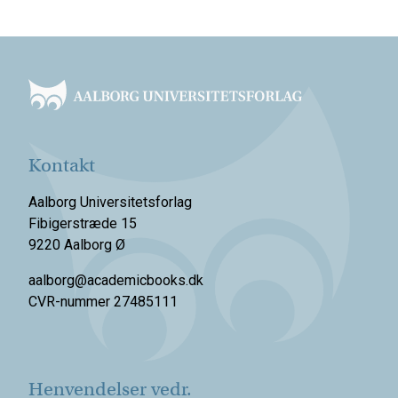
Footer
Kontakt
Aalborg Universitetsforlag
Fibigerstræde 15
9220 Aalborg Ø
aalborg@academicbooks.dk
CVR-nummer 27485111
Henvendelser vedr.