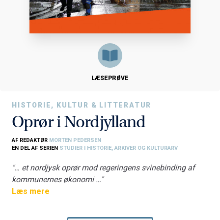
LÆSEPRØVE
HISTORIE, KULTUR & LITTERATUR
Oprør i Nordjylland
AF REDAKTØR
MORTEN PEDERSEN
EN DEL AF SERIEN
STUDIER I HISTORIE, ARKIVER OG KULTURARV
"… et nordjysk oprør mod regeringens svinebinding af
kommunernes økonomi …"
– det blev Aalborgs borgmester Henning G. Jensen
Læs mere
opfordret til, da endnu en stribe statslige nedskæringer
lurede i horisonten i 2010.