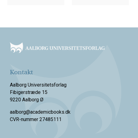
Footer
Kontakt
Aalborg Universitetsforlag
Fibigerstræde 15
9220 Aalborg Ø
aalborg@academicbooks.dk
CVR-nummer 27485111