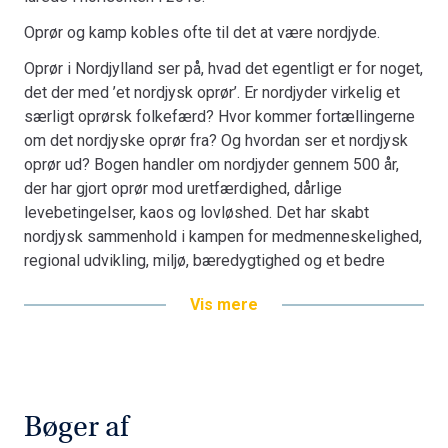
Oprør og kamp kobles ofte til det at være nordjyde.
Oprør i Nordjylland ser på, hvad det egentligt er for noget,
det der med ’et nordjysk oprør’. Er nordjyder virkelig et
særligt oprørsk folkefærd? Hvor kommer fortæl­ling­erne
om det nordjyske oprør fra? Og hvordan ser et nordjysk
oprør ud? Bogen handler om nordjyder gennem 500 år,
der har gjort oprør mod uretfærdighed, dårlige
levebetingelser, kaos og lovløshed. Det har skabt
nordjysk sammenhold i kampen for medmenneskelighed,
regional udvikling, miljø, bæredygtighed og et bedre
samfund.
Vis mere
Tag på en tidsrejse i den nordjyske oprørshistorie og få
et skarpt vinklet portræt af livet i en landsdel langt fra
magtens centrum og af de mennesker, der lever i den.
Bøger af