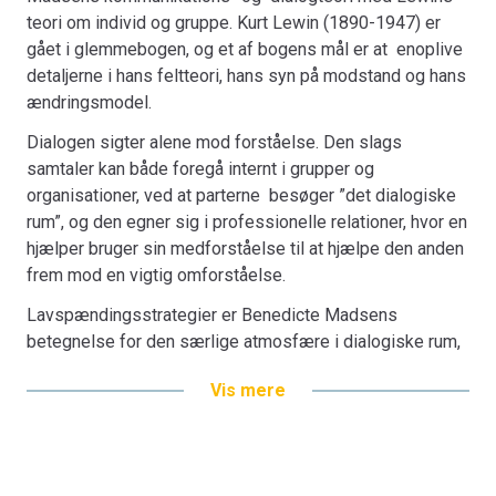
teori om individ og gruppe. Kurt Lewin (1890-1947) er
konsekvenser, egenmodstand, læringsmodstand og
gået i glemmebogen, og et af bogens mål er at enoplive
kollektiv modstand. Uden en dybere forståelse af denne
detaljerne i hans feltteori, hans syn på modstand og hans
kompleksitet er det vanskeligt at være præcis og
ændringsmodel.
konstruktiv i sin håndtering af formodede
modstandsreaktioner.
Dialogen sigter alene mod forståelse. Den slags
Bogen henvender sig til ledere, konsulenter af enhver art,
samtaler kan både foregå internt i grupper og
voksenundervisere og i det hele taget professionelle
organisationer, ved at parterne besøger ”det dialogiske
faggrupper, der har til opgave at hjælpe andre
rum”, og den egner sig i professionelle relationer, hvor en
mennesker med at opnå betydningsfulde ændringer. Den
hjælper bruger sin medforståelse til at hjælpe den anden
vil desuden have interesse for studerende og kursister
frem mod en vigtig omforståelse.
på forskellige niveauer i uddannelsessystemet og inden
Lavspændingsstrategier er Benedicte Madsens
for efter- og videreuddannelse.
betegnelse for den særlige atmosfære i dialogiske rum,
som en ”ændringsagent” kan skabe ved at kombinere
Om forfatteren
Vis mere
dialogiske kvaliteter med Lewins ændringsmodel og
Efter at have været ansat på Psykologisk Institut, Aarhus
hans opfattelse af anspænding og afspænding, optøning
Universitet 1971-2013 er mag.scient.soc. Benedicte
og genfrysning i mentale felter.
Madsen nu lektor emerita og freelance konsulent,
foruden ekstern lektor ved Aalborg Universitet.
Lavspændingsstrategier egner sig bl.a. til håndtering af