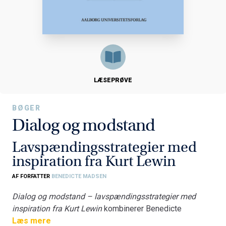
LÆSEPRØVE
BØGER
Dialog og modstand
Lavspændingsstrategier med
inspiration fra Kurt Lewin
AF FORFATTER
BENEDICTE MADSEN
Dialog og modstand – lavspændingsstrategier med
inspiration fra Kurt Lewin
kombinerer Benedicte
Madsens kommunikations- og dialogteori med Lewins
Læs mere