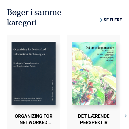
Hendes forskning og formidling gennem et halvt
modstandsreaktioner. Bogen opererer med spontan
århundrede omfatter områder såsom arbejde og
Bøger i samme
modstand, modstand mod ændringer og deres
arbejdsløshed, kommunikation og dialog,
konsekvenser, egenmodstand, læringsmodstand og
SE FLERE
kategori
konsulentarbejde og aktionslæring. Desuden har hun
kollektiv modstand. Uden en dybere forståelse af denne
dyrket en særlig interesse for Kurt Lewin og hans teori
kompleksitet er det vanskeligt at være præcis og
om individ og gruppe, herunder hans forståelse af
konstruktiv i sin håndtering af formodede
modstand.
modstandsreaktioner.
Bogen henvender sig til ledere, konsulenter af enhver art,
voksenundervisere og i det hele taget professionelle
faggrupper, der har til opgave at hjælpe andre
mennesker med at opnå betydningsfulde ændringer. Den
vil desuden have interesse for studerende og kursister
på forskellige niveauer i uddannelsessystemet og inden
for efter- og videreuddannelse.
ORGANIZING FOR
DET LÆRENDE
Om forfatteren
NETWORKED
PERSPEKTIV
INFORMATION